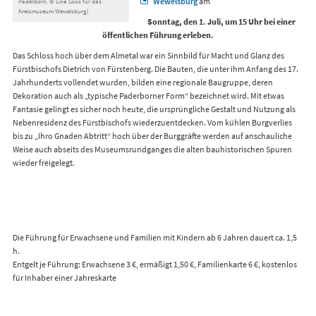
Wewelsburg
am
Paderborn. © Lina Loos für das
Kreismuseum Wewelsburg)
Sonntag, den 1. Juli, um 15 Uhr bei einer
öffentlichen Führung erleben.
Das Schloss hoch über dem Almetal war ein Sinnbild für Macht und Glanz des
Fürstbischofs Dietrich von Fürstenberg. Die Bauten, die unter ihm Anfang des 17.
Jahrhunderts vollendet wurden, bilden eine regionale Baugruppe, deren
Dekoration auch als „typische Paderborner Form“ bezeichnet wird. Mit etwas
Fantasie gelingt es sicher noch heute, die ursprüngliche Gestalt und Nutzung als
Nebenresidenz des Fürstbischofs wiederzuentdecken. Vom kühlen Burgverlies
bis zu „Ihro Gnaden Abtritt“ hoch über der Burggräfte werden auf anschauliche
Weise auch abseits des Museumsrundganges die alten bauhistorischen Spuren
wieder freigelegt.
Die Führung für Erwachsene und Familien mit Kindern ab 6 Jahren dauert ca. 1,5
h.
Entgelt je Führung: Erwachsene 3 €, ermäßigt 1,50 €, Familienkarte 6 €, kostenlos
für Inhaber einer Jahreskarte