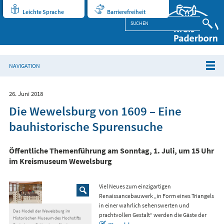
Leichte Sprache
Barrierefreiheit
NAVIGATION
26. Juni 2018
Die Wewelsburg von 1609 – Eine
bauhistorische Spurensuche
Öffentliche Themenführung am Sonntag, 1. Juli, um 15 Uhr
im Kreismuseum Wewelsburg
Viel Neues zum einzigartigen
Renaissancebauwerk „in Form eines Triangels
in einer wahrlich sehenswerten und
Das Modell der Wewelsburg im
prachtvollen Gestalt“ werden die Gäste der
Historischen Museum des Hochstifts