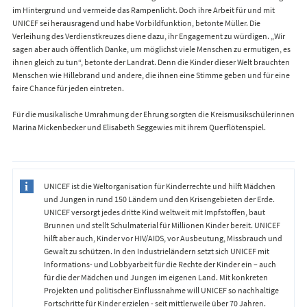
im Hintergrund und vermeide das Rampenlicht. Doch ihre Arbeit für und mit
UNICEF sei herausragend und habe Vorbildfunktion, betonte Müller. Die
Verleihung des Verdienstkreuzes diene dazu, ihr Engagement zu würdigen. „Wir
sagen aber auch öffentlich Danke, um möglichst viele Menschen zu ermutigen, es
ihnen gleich zu tun“, betonte der Landrat. Denn die Kinder dieser Welt brauchten
Menschen wie Hillebrand und andere, die ihnen eine Stimme geben und für eine
faire Chance für jeden eintreten.
Für die musikalische Umrahmung der Ehrung sorgten die Kreismusikschülerinnen
Marina Mickenbecker und Elisabeth Seggewies mit ihrem Querflötenspiel.
UNICEF ist die Weltorganisation für Kinderrechte und hilft Mädchen
und Jungen in rund 150 Ländern und den Krisengebieten der Erde.
UNICEF versorgt jedes dritte Kind weltweit mit Impfstoffen, baut
Brunnen und stellt Schulmaterial für Millionen Kinder bereit. UNICEF
hilft aber auch, Kinder vor HIV/AIDS, vor Ausbeutung, Missbrauch und
Gewalt zu schützen. In den Industrieländern setzt sich UNICEF mit
Informations- und Lobbyarbeit für die Rechte der Kinder ein – auch
für die der Mädchen und Jungen im eigenen Land. Mit konkreten
Projekten und politischer Einflussnahme will UNICEF so nachhaltige
Fortschritte für Kinder erzielen - seit mittlerweile über 70 Jahren.