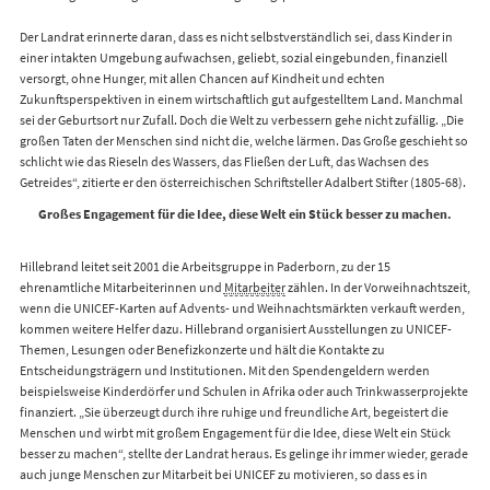
Der Landrat erinnerte daran, dass es nicht selbstverständlich sei, dass Kinder in
einer intakten Umgebung aufwachsen, geliebt, sozial eingebunden, finanziell
versorgt, ohne Hunger, mit allen Chancen auf Kindheit und echten
Zukunftsperspektiven in einem wirtschaftlich gut aufgestelltem Land. Manchmal
sei der Geburtsort nur Zufall. Doch die Welt zu verbessern gehe nicht zufällig. „Die
großen Taten der Menschen sind nicht die, welche lärmen. Das Große geschieht so
schlicht wie das Rieseln des Wassers, das Fließen der Luft, das Wachsen des
Getreides“, zitierte er den österreichischen Schriftsteller Adalbert Stifter (1805-68).
Großes Engagement für die Idee, diese Welt ein Stück besser zu machen.
Hillebrand leitet seit 2001 die Arbeitsgruppe in Paderborn, zu der 15
ehrenamtliche Mitarbeiterinnen und
Mitarbeiter
zählen. In der Vorweihnachtszeit,
wenn die UNICEF-Karten auf Advents- und Weihnachtsmärkten verkauft werden,
kommen weitere Helfer dazu. Hillebrand organisiert Ausstellungen zu UNICEF-
Themen, Lesungen oder Benefizkonzerte und hält die Kontakte zu
Entscheidungsträgern und Institutionen. Mit den Spendengeldern werden
beispielsweise Kinderdörfer und Schulen in Afrika oder auch Trinkwasserprojekte
finanziert. „Sie überzeugt durch ihre ruhige und freundliche Art, begeistert die
Menschen und wirbt mit großem Engagement für die Idee, diese Welt ein Stück
besser zu machen“, stellte der Landrat heraus. Es gelinge ihr immer wieder, gerade
auch junge Menschen zur Mitarbeit bei UNICEF zu motivieren, so dass es in