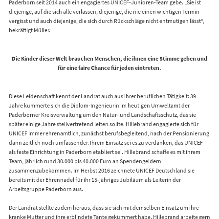
Paderborn seit 2014 auch ein engagiertes UNICEF-Junioren-Team gebe. „Sie ist
diejenige, auf die sich alle verlassen, diejenige, die nie einen wichtigen Termin
vergisst und auch diejenige, die sich durch Rückschläge nicht entmutigen lässt“,
bekräftigt Müller.
Die Kinder dieser Welt brauchen Menschen, die ihnen eine Stimme geben und
für eine faire Chance für jeden eintreten.
Diese Leidenschaft kennt der Landrat auch aus ihrer beruflichen Tätigkeit: 39
Jahre kümmerte sich die Diplom-Ingenieurin im heutigen Umweltamt der
Paderborner Kreisverwaltung um den Natur- und Landschaftsschutz, das sie
später einige Jahre stellvertretend leiten sollte. Hillebrand engagierte sich für
UNICEF immer ehrenamtlich, zunächst berufsbegleitend, nach der Pensionierung
dann zeitlich noch umfassender. Ihrem Einsatz sei es zu verdanken, das UNICEF
als feste Einrichtung in Paderborn etabliert sei. Hillebrand schaffe es mit ihrem
Team, jährlich rund 30.000 bis 40.000 Euro an Spendengeldern
zusammenzubekommen. Im Herbst 2016 zeichnete UNICEF Deutschland sie
bereits mit der Ehrennadel für ihr 15-jähriges Jubiläum als Leiterin der
Arbeitsgruppe Paderborn aus.
Der Landrat stellte zudem heraus, dass sie sich mit demselben Einsatz um ihre
kranke Mutter und ihre erblindete Tante gekümmert habe. Hillebrand arbeite gern