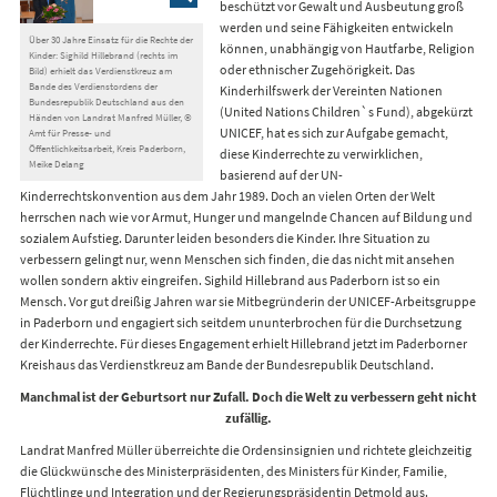
beschützt vor Gewalt und Ausbeutung groß
werden und seine Fähigkeiten entwickeln
Über 30 Jahre Einsatz für die Rechte der
können, unabhängig von Hautfarbe, Religion
Kinder: Sighild Hillebrand (rechts im
oder ethnischer Zugehörigkeit. Das
Bild) erhielt das Verdienstkreuz am
Bande des Verdienstordens der
Kinderhilfswerk der Vereinten Nationen
Bundesrepublik Deutschland aus den
(United Nations Children`s Fund), abgekürzt
Händen von Landrat Manfred Müller, ©
UNICEF, hat es sich zur Aufgabe gemacht,
Amt für Presse- und
Öffentlichkeitsarbeit, Kreis Paderborn,
diese Kinderrechte zu verwirklichen,
Meike Delang
basierend auf der UN-
Kinderrechtskonvention aus dem Jahr 1989. Doch an vielen Orten der Welt
herrschen nach wie vor Armut, Hunger und mangelnde Chancen auf Bildung und
sozialem Aufstieg. Darunter leiden besonders die Kinder. Ihre Situation zu
verbessern gelingt nur, wenn Menschen sich finden, die das nicht mit ansehen
wollen sondern aktiv eingreifen. Sighild Hillebrand aus Paderborn ist so ein
Mensch. Vor gut dreißig Jahren war sie Mitbegründerin der UNICEF-Arbeitsgruppe
in Paderborn und engagiert sich seitdem ununterbrochen für die Durchsetzung
der Kinderrechte. Für dieses Engagement erhielt Hillebrand jetzt im Paderborner
Kreishaus das Verdienstkreuz am Bande der Bundesrepublik Deutschland.
Manchmal ist der Geburtsort nur Zufall. Doch die Welt zu verbessern geht nicht
zufällig.
Landrat Manfred Müller überreichte die Ordensinsignien und richtete gleichzeitig
die Glückwünsche des Ministerpräsidenten, des Ministers für Kinder, Familie,
Flüchtlinge und Integration und der Regierungspräsidentin Detmold aus.