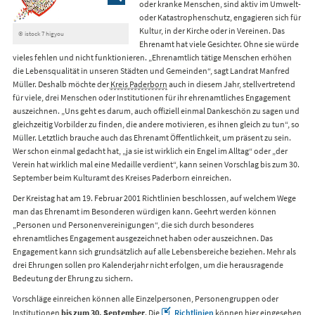
oder kranke Menschen, sind aktiv im Umwelt-
oder Katastrophenschutz, engagieren sich für
Kultur, in der Kirche oder in Vereinen. Das
© istock 7 higyou
Ehrenamt hat viele Gesichter. Ohne sie würde
vieles fehlen und nicht funktionieren. „Ehrenamtlich tätige Menschen erhöhen
die Lebensqualität in unseren Städten und Gemeinden“, sagt Landrat Manfred
Müller. Deshalb möchte der
Kreis Paderborn
auch in diesem Jahr, stellvertretend
für viele, drei Menschen oder Institutionen für ihr ehrenamtliches Engagement
auszeichnen. „Uns geht es darum, auch offiziell einmal Dankeschön zu sagen und
gleichzeitig Vorbilder zu finden, die andere motivieren, es ihnen gleich zu tun“, so
Müller. Letztlich brauche auch das Ehrenamt Öffentlichkeit, um präsent zu sein.
Wer schon einmal gedacht hat, „ja sie ist wirklich ein Engel im Alltag“ oder „der
Verein hat wirklich mal eine Medaille verdient“, kann seinen Vorschlag bis zum 30.
September beim Kulturamt des Kreises Paderborn einreichen.
Der Kreistag hat am 19. Februar 2001
Richtlinien
beschlossen, auf welchem Wege
man das Ehrenamt im Besonderen würdigen kann. Geehrt werden können
„Personen und Personenvereinigungen“, die sich durch besonderes
ehrenamtliches Engagement ausgezeichnet haben oder auszeichnen. Das
Engagement kann sich grundsätzlich auf alle Lebensbereiche beziehen. Mehr als
drei Ehrungen sollen pro Kalenderjahr nicht erfolgen, um die herausragende
Bedeutung der Ehrung zu sichern.
Vorschläge einreichen können alle Einzelpersonen, Personengruppen oder
Institutionen
bis zum 30. September
. Die
Richtlinien
können hier eingesehen