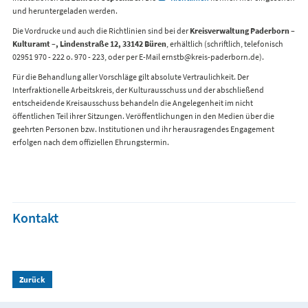
und heruntergeladen werden.
Die Vordrucke und auch die Richtlinien sind bei der
Kreisverwaltung Paderborn –
Kulturamt –, Lindenstraße 12, 33142 Büren
, erhältlich (schriftlich, telefonisch
02951 970 - 222 o. 970 - 223, oder per E-Mail ernstb@kreis-paderborn.de).
Für die Behandlung aller Vorschläge gilt absolute Vertraulichkeit. Der
Interfraktionelle Arbeitskreis, der Kulturausschuss und der abschließend
entscheidende Kreisausschuss behandeln die Angelegenheit im nicht
öffentlichen Teil ihrer Sitzungen. Veröffentlichungen in den Medien über die
geehrten Personen bzw. Institutionen und ihr herausragendes Engagement
erfolgen nach dem offiziellen Ehrungstermin.
Kontakt
Zurück