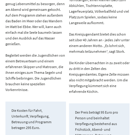
genug Lebensmittel zu besorgen, denn
Abkühlen, Tischtennisplatte,
am Abend wird gemeinsam gekocht.
Lagerfeuerplatz, Völkerballfeld und viel
Auf dem Programm stehen außerdem
Platz zum Spielen, sodass keine
das Baden im Meer oder das Wandern
Langeweile aufkommt.
im Watt bei Ebbe. Wer will, kann auch
einfach mal die Seele baumeln lassen
Das Kreisjugendamt bietet dies schon
und den Ausblick auf das Wasser
seit über 40 Jahren an - jedes Jahr unter
genießen.
einem anderen Motto. „Es lohnt sich,
mehrmals teilzunehmen“, sagt Stork.
Begleitet werden die Jugendlichen von
einem Betreuerteam und einem
Die Kinder übernachten in zu zweit oder
erfahrenen Skipper und Matrosen, die
zu dritt in den Zelten des
ihnen einiges zum Thema Segeln und
Kreisjugendamtes. Eigene Zelte müssen
Schiffe beibringen. Die Jugendlichen
also nicht mitgebracht werden. Um die
brauchen keine speziellen
Verpflegung kümmert sich eine
Vorkenntnisse.
erfahrende Köchin.
Die Kosten für Fahrt,
Der Preis beträgt 95 Euro pro
Unterkunft, Verpflegung,
Person und beinhaltet
Betreuung und Programm
Verpflegung bestehend aus
betragen 295 Euro.
Frühstück, Abend- und