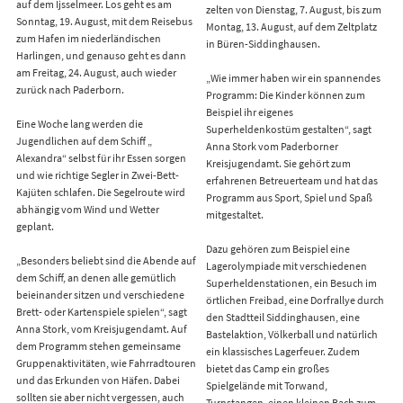
auf dem Ijsselmeer. Los geht es am
zelten von Dienstag, 7. August, bis zum
Sonntag, 19. August, mit dem Reisebus
Montag, 13. August, auf dem Zeltplatz
zum Hafen im niederländischen
in Büren-Siddinghausen.
Harlingen, und genauso geht es dann
am Freitag, 24. August, auch wieder
„Wie immer haben wir ein spannendes
zurück nach Paderborn.
Programm: Die Kinder können zum
Beispiel ihr eigenes
Eine Woche lang werden die
Superheldenkostüm gestalten“, sagt
Jugendlichen auf dem Schiff „
Anna Stork vom Paderborner
Alexandra“ selbst für ihr Essen sorgen
Kreisjugendamt. Sie gehört zum
und wie richtige Segler in Zwei-Bett-
erfahrenen Betreuerteam und hat das
Kajüten schlafen. Die Segelroute wird
Programm aus Sport, Spiel und Spaß
abhängig vom Wind und Wetter
mitgestaltet.
geplant.
Dazu gehören zum Beispiel eine
„Besonders beliebt sind die Abende auf
Lagerolympiade mit verschiedenen
dem Schiff, an denen alle gemütlich
Superheldenstationen, ein Besuch im
beieinander sitzen und verschiedene
örtlichen Freibad, eine Dorfrallye durch
Brett- oder Kartenspiele spielen“, sagt
den Stadtteil Siddinghausen, eine
Anna Stork, vom Kreisjugendamt. Auf
Bastelaktion, Völkerball und natürlich
dem Programm stehen gemeinsame
ein klassisches Lagerfeuer. Zudem
Gruppenaktivitäten, wie Fahrradtouren
bietet das Camp ein großes
und das Erkunden von Häfen. Dabei
Spielgelände mit Torwand,
sollten sie aber nicht vergessen, auch
Turnstangen, einen kleinen Bach zum