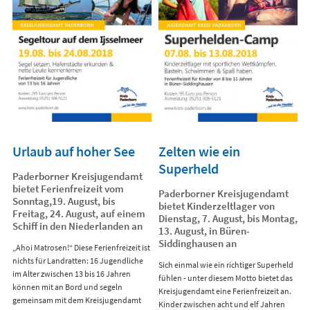
Urlaub auf hoher See
Zelten wie ein
Superheld
Paderborner Kreisjugendamt
bietet Ferienfreizeit vom
Paderborner Kreisjugendamt
Sonntag,19. August, bis
bietet Kinderzeltlager von
Freitag, 24. August, auf einem
Dienstag, 7. August, bis Montag,
Schiff in den Niederlanden an
13. August, in Büren-
Siddinghausen an
„Ahoi Matrosen!“ Diese Ferienfreizeit ist
nichts für Landratten: 16 Jugendliche
Sich einmal wie ein richtiger Superheld
im Alter zwischen 13 bis 16 Jahren
fühlen - unter diesem Motto bietet das
können mit an Bord und segeln
Kreisjugendamt eine Ferienfreizeit an.
gemeinsam mit dem Kreisjugendamt
Kinder zwischen acht und elf Jahren