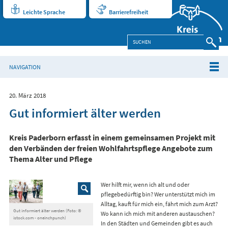
Leichte Sprache
Barrierefreiheit
NAVIGATION
20. März 2018
Gut informiert älter werden
Kreis Paderborn erfasst in einem gemeinsamen Projekt mit
den Verbänden der freien Wohlfahrtspflege Angebote zum
Thema Alter und Pflege
Wer hilft mir, wenn ich alt und oder
pflegebedürftig bin? Wer unterstützt mich im
Alltag, kauft für mich ein, fährt mich zum Arzt?
Gut informiert älter werden (Foto: ©
Wo kann ich mich mit anderen austauschen?
istock.com - oneinchpunch)
In den Städten und Gemeinden gibt es auch