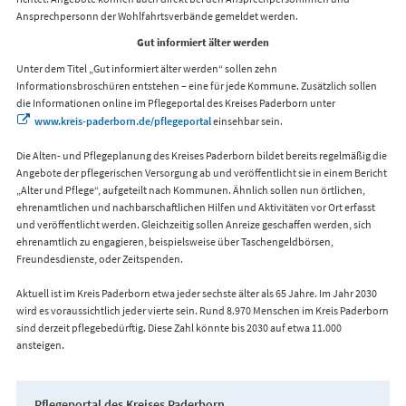
Ansprechpersonn der Wohlfahrtsverbände gemeldet werden.
Gut informiert älter werden
Unter dem Titel „Gut informiert älter werden“ sollen zehn
Informationsbroschüren entstehen – eine für jede Kommune. Zusätzlich sollen
die Informationen online im Pflegeportal des Kreises Paderborn unter
www.kreis-paderborn.de/pflegeportal
einsehbar sein.
Die Alten- und Pflegeplanung des Kreises Paderborn bildet bereits regelmäßig die
Angebote der pflegerischen Versorgung ab und veröffentlicht sie in einem Bericht
„Alter und Pflege“, aufgeteilt nach Kommunen. Ähnlich sollen nun örtlichen,
ehrenamtlichen und nachbarschaftlichen Hilfen und Aktivitäten vor Ort erfasst
und veröffentlicht werden. Gleichzeitig sollen Anreize geschaffen werden, sich
ehrenamtlich zu engagieren, beispielsweise über Taschengeldbörsen,
Freundesdienste, oder Zeitspenden.
Aktuell ist im Kreis Paderborn etwa jeder sechste älter als 65 Jahre. Im Jahr 2030
wird es voraussichtlich jeder vierte sein. Rund 8.970 Menschen im Kreis Paderborn
sind derzeit pflegebedürftig. Diese Zahl könnte bis 2030 auf etwa 11.000
ansteigen.
Pflegeportal des Kreises Paderborn