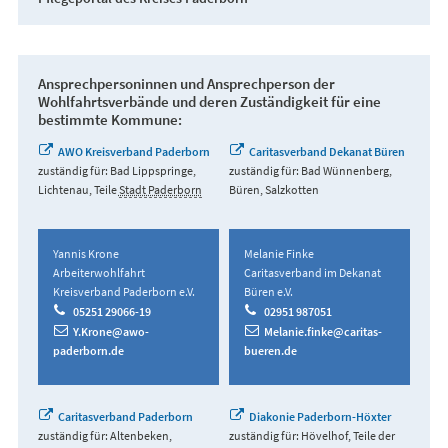
Ansprechpersoninnen und Ansprechperson der
Wohlfahrtsverbände und deren Zuständigkeit für eine
bestimmte Kommune:
AWO Kreisverband Paderborn
Caritasverband Dekanat Büren
zuständig für: Bad Lippspringe,
zuständig für: Bad Wünnenberg,
Lichtenau, Teile
Stadt Paderborn
Büren, Salzkotten
Yannis Krone
Melanie Finke
Arbeiterwohlfahrt
Caritasverband im Dekanat
Kreisverband Paderborn e.V.
Büren e.V.
05251 29066-19
02951 987051
Y.Krone@awo-
Melanie.finke@caritas-
paderborn.de
bueren.de
Caritasverband Paderborn
Diakonie Paderborn-Höxter
zuständig für: Altenbeken,
zuständig für: Hövelhof, Teile der