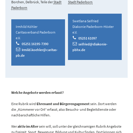
Borchen, Delbrück, Teile der
Stadt
Stadt Paderborn
Paderborn
Swetlana Seifried
Irmhild Köhler
Diakonie Paderborn-Höxter
Caritasverband Paderborn
e.V.
e.V.
05251 61097
05251 16195-7390
seifried@diakonie-
Irmild.koehler@caritas-
pbhx.de
pb.de
Welche Angebote werden erfasst?
Eine Rubrik wird
Ehrenamt und Bürgerengagement
sein. Dort werden
die „Kümmerer vor Ort“ erfasst, also Besuchs- und Begleitdienste oder
nachbarschaftliche Hilfen.
Wer
aktiv im Alter
sein will, soll unter der gleichnamigen Rubrik Angebote
zu Freizeit, Sport, Bewegung, Bildung und Kultur finden. Dort können sich