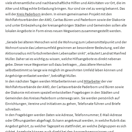
viele ehrenamtliche und nachbarschaftliche Hilfen und Aktivitäten vor Ort, die im
Alter und Alltag echte Entlastung bringen. Nur sind sie viel zu wenig bekannt. Das
will der
Kreis Paderborn
ändern. In einem gemeinsamen Projekt mit den
Wohlfahrtsverbänden der AWO, Caritas Büren und Paderborn sowie der Diakonie
und unter Einbeziehung der kreisangehörigen Städten und Gemeinden sollen alle
lokalen Angebote in Form eines neuen Wegweisers zusammengestellt werden.
„Gerade bei älteren Menschen wird die Wohnung zum Lebensmittelpunkt und der
Wohnort sowie das Lebensumfeld gewinnen an besonderer Bedeutung, weil der
Aktionsradius mit fortschreitendem Lebensalter sinkt“, erläutert Landrat Manfred
Müller. Daher sei es wichtig zu wissen, welche Hilfsangebote es direkt nebenan
gebe. Dieser neue Wegweiser soll dazu beitragen, „dass ältere Menschen
selbstbestimmt so lange wie möglich im gewohnten Umfeld leben können und
Angehörige entlastet werden“, bekräftigt Müller.
In den nächsten Tagen werden Mitarbeiterinnen und
Mitarbeiter
der vier
Wohlfahrtsverbände der AWO, der Caritasverbände Paderborn und Büren sowie
der Diakonie mit einem speziell entwickelten Fragebogen in den Städten und
Gemeinden des Kreises Paderborn unterwegs sein. Sie werden persönlich auf
Einrichtungen, Vereine und Initiativen zu gehen, Telefonate führen und Briefe
schreiben.
In den Fragebögen werden Daten wie Adresse, Telefonnummer, E-Mail-Adresse
oder Öffnungszeiten abgefragt. Es kann angekreuzt werden, in welche Rubrik das
Angebot gehört, zu welcher Tageszeit es stattfindet, an welche Zielgruppen es sich
richtet. Angebote können auch direkt bei den Ansprechpersoninnen und