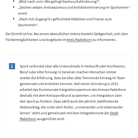
„Blick nach vorn: Wie gelingt Nachwuchsförderung?“,
„Zeichen setzen: Antirassismus und Antidiskriminierung im Sportverein“
sowie
„Mach mit: Zugang für geflüchtete Mädchen und Frauen zum
Sportverein“.
Der Eintritt ist frei. Bei einem abendlichen Imbiss besteht Gelegenheit, sich über
Fördermöglichkeiten und Angebote im
Kreis Paderborn
zu informieren.
Sport verbindet über alle Unterschiede in Herkunft oder Konfession,
Beruf oder Alter hinweg: In Vereinen machen Menschen immer
wieder die Erfahrung, dass sie über alles Trennende hinweg im Team
gemeinsam viel erreichen können. Seit seiner Gründung in 2012
arbeitet das Kommunale Integrationszentrum des Kreises Paderborn
deshalb mit dem Kreissportbund zusammen, um Integration über
den Sport zu fördern. Dazu zählt auch der jährlich stattfindende
Netzwerktag, der unter dem Motto „voneinander und miteinander
lernen“ steht und gemeinsam mit dem Integrationsrat der
Stadt
Paderborn
ausgerichtet wird.