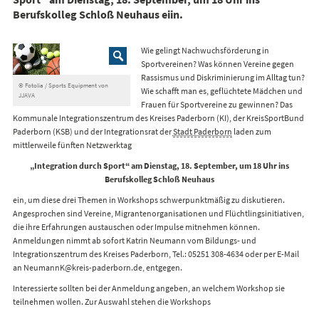
Berufskolleg Schloß Neuhaus eiin.
Wie gelingt Nachwuchsförderung in
Sportvereinen? Was können Vereine gegen
Rassismus und Diskriminierung im Alltag tun?
© Fotolia / Sports Equipment von
Wie schafft man es, geflüchtete Mädchen und
JJAVA
Frauen für Sportvereine zu gewinnen? Das
Kommunale Integrationszentrum des Kreises Paderborn (KI), der KreisSportBund
Paderborn (KSB) und der Integrationsrat der
Stadt Paderborn
laden zum
mittlerweile fünften Netzwerktag
„Integration durch Sport“ am Dienstag, 18. September, um 18 Uhr ins
Berufskolleg Schloß Neuhaus
ein, um diese drei Themen in Workshops schwerpunktmäßig zu diskutieren.
Angesprochen sind Vereine, Migrantenorganisationen und Flüchtlingsinitiativen,
die ihre Erfahrungen austauschen oder Impulse mitnehmen können.
Anmeldungen nimmt ab sofort Katrin Neumann vom Bildungs- und
Integrationszentrum des Kreises Paderborn, Tel.: 05251 308-4634 oder per E-Mail
an NeumannK@kreis-paderborn.de, entgegen.
Interessierte sollten bei der Anmeldung angeben, an welchem Workshop sie
teilnehmen wollen. Zur Auswahl stehen die Workshops