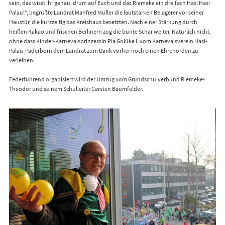
sein, das wisst ihr genau, drum auf Euch und das Riemeke ein dreifach Hasi Hasi
Palau!“, begrüßte Landrat Manfred Müller die lautstarken Belagerer vor seiner
Haustür, die kurzzeitig das Kreishaus besetzten. Nach einer Stärkung durch
heißen Kakao und frischen Berlinern zog die bunte Schar weiter. Natürlich nicht,
ohne dass Kinder-Karnevalsprinzessin Pia Golüke I. vom Karnevalsverein Hasi-
Palau-Paderborn dem Landrat zum Dank vorher noch einen Ehrenorden zu
verleihen.
Federführend organisiert wird der Umzug vom Grundschulverbund Riemeke-
Theodor und seinem Schulleiter Carsten Baumfelder.