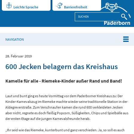
Leichte Sprache
Barrierefreiheit
NAVIGATION
28. Februar 2019
600 Jecken belagern das Kreishaus
Kamelle für alle - Riemeke-Kinder außer Rand und Band!
Laut und bunt ging es heute Vormittag vor dem Paderborner Kreishaus zu: Der
Kinder-Karnevalszug im Riemeke machte wieder seine traditionelle Station in der
Aldegreverstraße. Zum Verschnaufen kamen die rund 600 verkleideten Jecken
aber nicht, regnete es doch fleißig Popcorn, Süßigkeiten, Chips und Spielbälle aus
der ersten Etage auf die jungen Karnevalsfreunde herab.
„Ihr seid wie das Riemeke, kunterbunt und ganz verschieden. Ja, so soll es auch