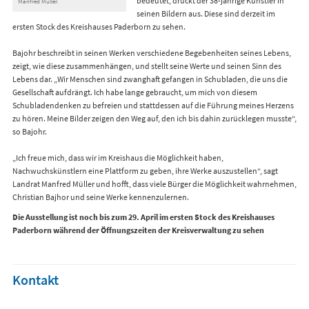
bedeutet, drückt der 38-jährige Künstler in
Manfred Müller.
seinen Bildern aus. Diese sind derzeit im
ersten Stock des Kreishauses Paderborn zu sehen.
Bajohr beschreibt in seinen Werken verschiedene Begebenheiten seines Lebens,
zeigt, wie diese zusammenhängen, und stellt seine Werte und seinen Sinn des
Lebens dar. „Wir Menschen sind zwanghaft gefangen in Schubladen, die uns die
Gesellschaft aufdrängt. Ich habe lange gebraucht, um mich von diesem
Schubladendenken zu befreien und stattdessen auf die Führung meines Herzens
zu hören. Meine Bilder zeigen den Weg auf, den ich bis dahin zurücklegen musste“,
so Bajohr.
„Ich freue mich, dass wir im Kreishaus die Möglichkeit haben,
Nachwuchskünstlern eine Plattform zu geben, ihre Werke auszustellen“, sagt
Landrat Manfred Müller und hofft, dass viele Bürger die Möglichkeit wahrnehmen,
Christian Bajhor und seine Werke kennenzulernen.
Die Ausstellung ist noch bis zum 29. April im ersten Stock des Kreishauses
Paderborn während der Öffnungszeiten der Kreisverwaltung zu sehen
Kontakt