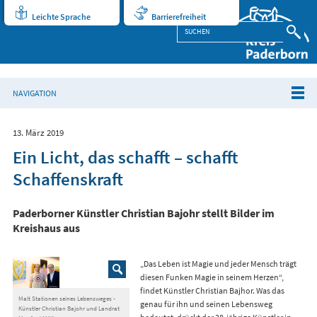
Leichte Sprache
Barrierefreiheit
NAVIGATION
13. März 2019
Ein Licht, das schafft – schafft
Schaffenskraft
Paderborner Künstler Christian Bajohr stellt Bilder im
Kreishaus aus
„Das Leben ist Magie und jeder Mensch trägt
diesen Funken Magie in seinem Herzen“,
findet Künstler Christian Bajhor. Was das
Malt Stationen seines Lebensweges -
genau für ihn und seinen Lebensweg
Künstler Christian Bajohr und Landrat