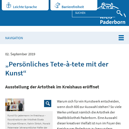
Leichte Sprache
Barrierefreiheit
NAVIGATION
02. September 2019
„Persönliches Tete-à-tete mit der
Kunst“
Ausstellung der Artothek im Kreishaus eröffnet
Warum sich für ein Kunstwerk entscheiden,
wenn doch 600 zur Auswahl stehen? So viele
Werke umfasst nämlich die Artothek der
Kunst für jedermann im Kreishaus -
Stadtbibliothek Paderborn. Eine Auswahl
Koordinatorin der Artothek Gisela
dieser kreativen Vielfalt ist nun im Foyer des
Grumpe-Aßmann, Katrin Strtoh, Harald
Heiermeier (ehrenamtlicher Helfer der
Kreishauses Paderborn zu bewundern.