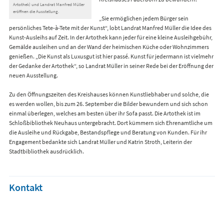
Artothek) und Landrat Manfred Müller
eröffnen die Ausstellung.
„Sie ermöglichen jedem Bürger sein
persönliches Tete-à-Tete mit der Kunst“, lobt Landrat Manfred Müller die Idee des
Kunst-Ausleihs auf Zeit. In der Artothek kann jeder für eine kleine Ausleihgebühr,
Gemälde ausleihen und an der Wand der heimischen Küche oder Wohnzimmers
genießen. „Die Kunst als Luxusgut ist hier passé. Kunst für jedermann ist vielmehr
der Gedanke der Artothek“, so Landrat Müller in seiner Rede bei der Eröffnung der
neuen Ausstellung.
Zu den Öffnungszeiten des Kreishauses können Kunstliebhaber und solche, die
es werden wollen, bis zum 26. September die Bilder bewundern und sich schon
einmal überlegen, welches am besten über ihr Sofa passt. Die Artothek ist im
Schloßbibliothek Neuhaus untergebracht. Dort kümmern sich Ehrenamtliche um
die Ausleihe und Rückgabe, Bestandspflege und Beratung von Kunden. Für ihr
Engagement bedankte sich Landrat Müller und Katrin Stroth, Leiterin der
Stadtbibliothek ausdrücklich.
Kontakt