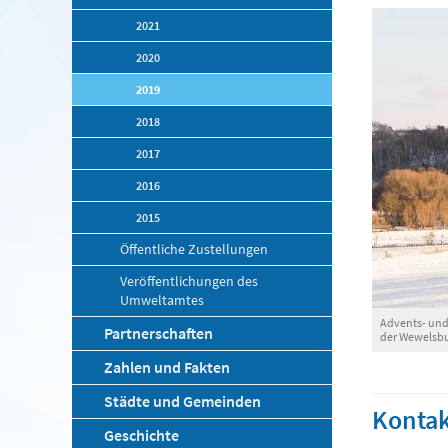
2021
2020
2019
2018
2017
2016
2015
Öffentliche Zustellungen
Veröffentlichungen des
Umweltamtes
Advents- und
Partnerschaften
der Wewelsbu
Zahlen und Fakten
Städte und Gemeinden
Kontak
Geschichte