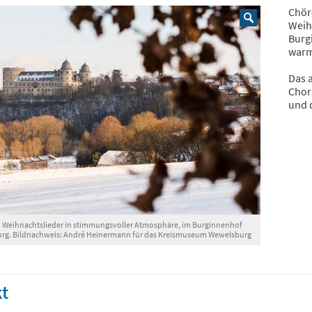
Chör
Weih
Burg
warme
Das 
Chor
und 
 Weihnachtslieder in stimmungsvoller Atmosphäre, im Burginnenhof
rg. Bildnachweis: André Heinermann für das Kreismuseum Wewelsburg
t