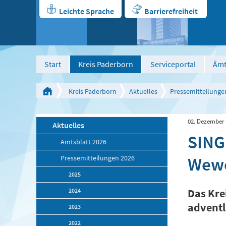
Leichte Sprache
Barrierefreiheit
Start
Kreis Paderborn
Serviceportal
Ämt
Kreis Paderborn
Aktuelles
Pressemitteilunge
02. Dezember
Aktuelles
SING
Amtsblatt 2026
Wewe
Pressemitteilungen 2026
2025
2024
Das Kre
adventl
2023
2022