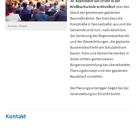
30. September um 19 Uhr in der
Krollbachschule in Hövelhof
über den
Stand der gemeinsam geplanten
Baumaßnahme. Der Kreis baut die
Kreisstraße 4 (Sennestraße) aus und die
© kasto / Fotolia
Gemeinde wird nun, nach Abschluss
der Sanierung des Regenwasserkanals
und der Wasserleitungen, die geplante
Buswendeschleife am Schulzentrum
bauen. Kreis und Gemeinde werden in
dieser dritten gemeinsamen
Bürgerversammlung das überarbeitete
Planungskonzept und den geplanten
Bauablauf vorstellen.
Die Planungsunterlagen liegen bei der
Veranstaltung zur Einsicht bereit.
Kontakt