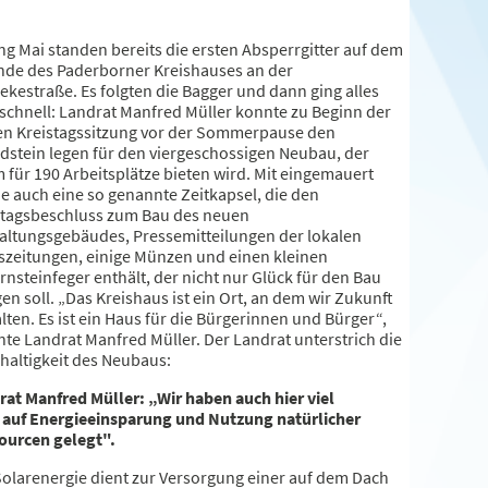
ng Mai standen bereits die ersten Absperrgitter auf dem
nde des Paderborner Kreishauses an der
ekestraße. Es folgten die Bagger und dann ging alles
 schnell: Landrat Manfred Müller konnte zu Beginn der
ten Kreistagssitzung vor der Sommerpause den
dstein legen für den viergeschossigen Neubau, der
 für 190 Arbeitsplätze bieten wird. Mit eingemauert
e auch eine so genannte Zeitkapsel, die den
stagsbeschluss zum Bau des neuen
altungsgebäudes, Pressemitteilungen der lokalen
szeitungen, einige Münzen und einen kleinen
nsteinfeger enthält, der nicht nur Glück für den Bau
en soll. „Das Kreishaus ist ein Ort, an dem wir Zukunft
lten. Es ist ein Haus für die Bürgerinnen und Bürger“,
nte Landrat Manfred Müller. Der Landrat unterstrich die
haltigkeit des Neubaus:
rat Manfred Müller: „Wir haben auch hier viel
 auf Energieeinsparung und Nutzung natürlicher
ourcen gelegt".
Solarenergie dient zur Versorgung einer auf dem Dach