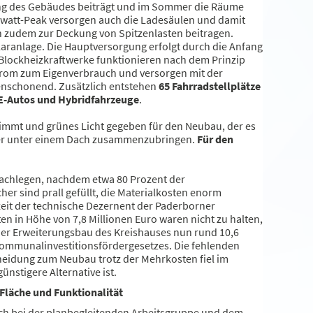
ung des Gebäudes beiträgt und im Sommer die Räume
lowatt-Peak versorgen auch die Ladesäulen und damit
n zudem zur Deckung von Spitzenlasten beitragen.
laranlage. Die Hauptversorgung erfolgt durch die Anfang
Blockheizkraftwerke funktionieren nach dem Prinzip
rom zum Eigenverbrauch und versorgen mit der
enschonend. Zusätzlich entstehen
65 Fahrradstellplätze
 E-Autos und Hybridfahrzeuge
.
timmt und grünes Licht gegeben für den Neubau, der es
mter unter einem Dach zusammenzubringen.
Für den
nachlegen, nachdem etwa 80 Prozent der
r sind prall gefüllt, die Materialkosten enorm
rzeit der technische Dezernent der Paderborner
ten in Höhe von 7,8 Millionen Euro waren nicht zu halten,
der Erweiterungsbau des Kreishauses nun rund 10,6
 Kommunalinvestitionsfördergesetzes. Die fehlenden
cheidung zum Neubau trotz der Mehrkosten fiel im
nstigere Alternative ist.
Fläche und Funktionalität
uch bei der planbegleitenden Arbeitsgruppe und dem