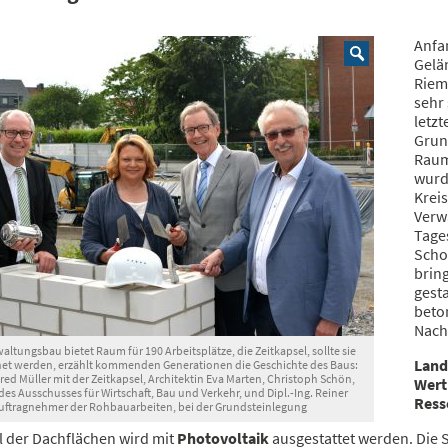
Anfa
Gelä
Riem
sehr
letz
Grun
Raum
wurd
Krei
Verw
Tage
Schor
bring
gesta
beto
Nach
altungsbau bietet Raum für 190 Arbeitsplätze, die Zeitkapsel, sollte sie
Land
net werden, erzählt kommenden Generationen die Geschichte des Baus:
ed Müller mit der Zeitkapsel, Architektin Eva Marten, Christoph Schön,
Wert
des Ausschusses für Wirtschaft, Bau und Verkehr, und Dipl.-Ing. Reiner
Ress
uftragnehmer der Rohbauarbeiten, bei der Grundsteinlegung
l der Dachflächen wird mit
Photovoltaik
ausgestattet werden. Die 