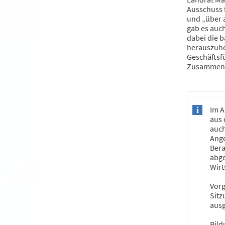
Ausschuss f
und „über 
gab es auch
dabei die 
herauszuho
Geschäftsfü
Zusammenarb
Im A
aus 
auch
Ange
Bera
abge
Wirt
Vorg
Sitz
aus
Bild