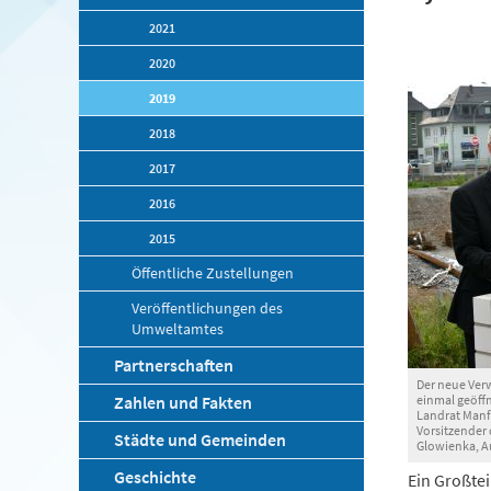
2021
2020
2019
2018
2017
2016
2015
Öffentliche Zustellungen
Veröffentlichungen des
Umweltamtes
Partnerschaften
Der neue Verw
Zahlen und Fakten
einmal geöff
Landrat Manfr
Vorsitzender 
Städte und Gemeinden
Glowienka, A
Geschichte
Ein Großtei