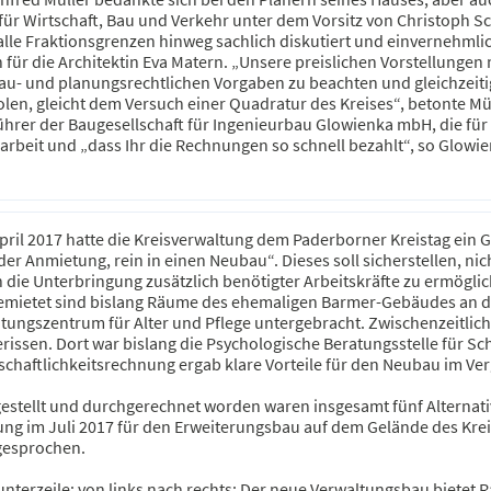
ür Wirtschaft, Bau und Verkehr unter dem Vorsitz von Christoph Sch
alle Fraktionsgrenzen hinweg sachlich diskutiert und einvernehmli
 für die Architektin Eva Matern. „Unsere preislichen Vorstellunge
bau- und planungsrechtlichen Vorgaben zu beachten und gleichzeit
len, gleicht dem Versuch einer Quadratur des Kreises“, betonte M
hrer der Baugesellschaft für Ingenieurbau Glowienka mbH, die für d
eit und „dass Ihr die Rechnungen so schnell bezahlt“, so Glowienk
pril 2017 hatte die Kreisverwaltung dem Paderborner Kreistag ein
der Anmietung, rein in einen Neubau“. Dieses soll sicherstellen,
 die Unterbringung zusätzlich benötigter Arbeitskräfte zu ermögli
mietet sind bislang Räume des ehemaligen Barmer-Gebäudes an de
tungszentrum für Alter und Pflege untergebracht. Zwischenzeitlic
rissen. Dort war bislang die Psychologische Beratungsstelle für Sc
schaftlichkeitsrechnung ergab klare Vorteile für den Neubau im Ve
estellt und durchgerechnet worden waren insgesamt fünf Alternativ
ung im Juli 2017 für den Erweiterungsbau auf dem Gelände des Kr
gesprochen.
unterzeile: von links nach rechts: Der neue Verwaltungsbau bietet Ra