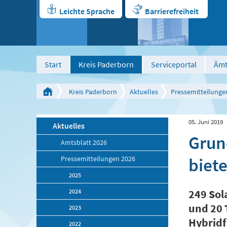
Leichte Sprache
Barrierefreiheit
Start
Kreis Paderborn
Serviceportal
Ämt
Kreis Paderborn
Aktuelles
Pressemitteilunge
05. Juni 2019
Aktuelles
Grun
Amtsblatt 2026
biete
Pressemitteilungen 2026
2025
2024
249 Sol
und 20 
2023
Hybridf
2022