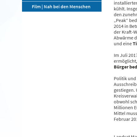
installier
Film | Nah bei den Menschen
kühlt. Ins
den zunehm
„Peak“ bede
2014 in Be
der Kraft-
Abwärme di
und eine
T
Im Juli 20
ermöglicht
Bürger bed
Politik un
Ausschreib
gestiegen. 
Kreisverwal
obwohl sch
Millionen E
Mittel mus
Februar 201
Landrat Ma