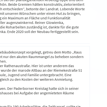
ön. Beide Gremien hätten konstruktiv, zielorientiert
ch entschieden“, betonte der Landrat. Lobende Worte
n mit unseren Wünschen unter einen Hut zu bringen,
ig ein Maximum an Fläche und Funktionalität
üller augenzwinkernd. Reiner Glowienka,
ie Roharbeiten zuständig ist, dankte für die gute
a. Ende 2020 soll der Neubau fertiggestellt sein.
 Gebäudekonzept vorgelegt, getreu dem Motto „Raus
 nicht nur den akuten Raummangel zu beheben sondern
chen.
r Rathenaustraße. Hier ist unter anderem das
h wurde der marode Altbau an der Riemekestraße 51
hule, Jugend und Familie untergebracht. Eine
rgleich zu den Kosten der weiteren Anmietung.
en. Der Paderborner Kreistag hatte sich in seiner
eishauses bei Aufgabe der angemieteten Räume
um für 190 Arbeitsplätze, die Zeitkapsel, sollte sie