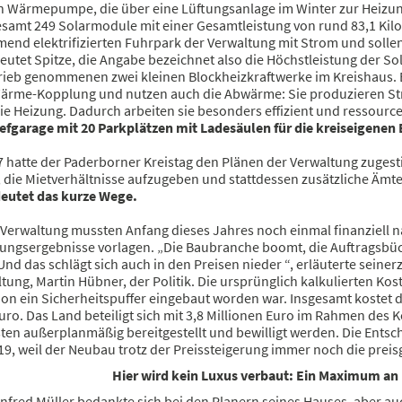
ten Wärmepumpe, die über eine Lüftungsanlage im Winter zur Heiz
gesamt 249 Solarmodule mit einer Gesamtleistung von rund 83,1 Ki
end elektrifizierten Fuhrpark der Verwaltung mit Strom und solle
utet Spitze, die Angabe bezeichnet also die Höchstleistung der So
trieb genommenen zwei kleinen Blockheizkraftwerke im Kreishaus. 
Wärme-Kopplung und nutzen auch die Abwärme: Sie produzieren St
e Heizung. Dadurch arbeiten sie besonders effizient und ressourc
iefgarage mit 20 Parkplätzen mit Ladesäulen für die kreiseigenen
17 hatte der Paderborner Kreistag den Plänen der Verwaltung zuges
, die Mietverhältnisse aufzugeben und stattdessen zusätzliche Ä
eutet das kurze Wege.
d Verwaltung mussten Anfang dieses Jahres noch einmal finanziell 
ungsergebnisse vorlagen. „Die Baubranche boomt, die Auftragsbüche
Und das schlägt sich auch in den Preisen nieder “, erläuterte seine
tung, Martin Hübner, der Politik. Die ursprünglich kalkulierten Kos
on ein Sicherheitspuffer eingebaut worden war. Insgesamt kostet 
uro. Das Land beteiligt sich mit 3,8 Millionen Euro im Rahmen des
sten außerplanmäßig bereitgestellt und bewilligt werden. Die Ents
9, weil der Neubau trotz der Preissteigerung immer noch die preisgü
Hier wird kein Luxus verbaut: Ein Maximum an 
nfred Müller bedankte sich bei den Planern seines Hauses, aber a