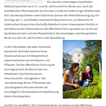
die Jesuiten ordenseigene Apotheken.
Weltweit tauschten sie im 17. und 18. Jahrhundert ihr Wissen aus. Auch die
westfälischen Pharmazeuten aus Münster und Büren hielten engen Briefkontakt.
Ihre Jesuitenapotheken waren blühende Zentren der Heilmittelversorgung. Am
Sonntag, den 7. Juli erhalten interessierte Besucherinnen und Besucher im
Historischen Museum des Hochstifts Paderborn einen interessanten Einblick in
die Heilkunst der Ordensmänner. Die öffentliche Führung startet um 15 Uhr am
Apothekerschrank und dem Rezeptiertisch der ehemaligen Jesuitenapotheke
Büren aus dem 18. Jahrhundert in der Wewelsburg.
In den Schubladen des alten Schrankes
bewahrten die Ordensmänner ihren
Wissensschatz auf. Am Rezeptiertisch
experimentierten sie mit Kräutern und
Pflanzen. Teil der öffentlichen Führung am
Sonntag ist auch der Besuch des von
Mitarbeitern des Kreismuseums
rekonstruierten „Wurzgartens“ des
Jesuitenkollegs Büren. Pflanzlisten des
Jesuitengartens Münster dienten als
Grundlage für die exemplarische Bepflanzung
dieses Kräutergartens.
Eintritt: 3 €, ermäßigt 1,50 €, Familienkarte 6 €. Kostenlos ist die öffentliche