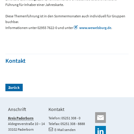
Führung für Inhaber einer Jahreskarte.
Diese Themenführung ist in den Sommermonaten auch individuell für Gruppen
buchbar.
Informationen unter 02955 7622-0 und unter
www.wewelsburg.de
.
Kontakt
Zurück
Anschrift
Kontakt
Kreis Paderborn
Telefon: 05251 308 - 0
Aldegreverstraße 10 – 14
Telefax: 05251 308 - 8888
33102 Paderborn
E-Mail senden