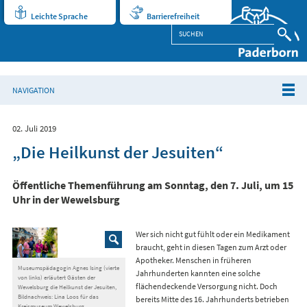
Leichte Sprache
Barrierefreiheit
NAVIGATION
02. Juli 2019
„Die Heilkunst der Jesuiten“
Öffentliche Themenführung am Sonntag, den 7. Juli, um 15
Uhr in der Wewelsburg
Wer sich nicht gut fühlt oder ein Medikament
braucht, geht in diesen Tagen zum Arzt oder
Apotheker. Menschen in früheren
Museumspädagogin Agnes Ising (vierte
Jahrhunderten kannten eine solche
von links) erläutert Gästen der
flächendeckende Versorgung nicht. Doch
Wewelsburg die Heilkunst der Jesuiten,
Bildnachweis: Lina Loos für das
bereits Mitte des 16. Jahrhunderts betrieben
Kreismuseum Wewelsburg