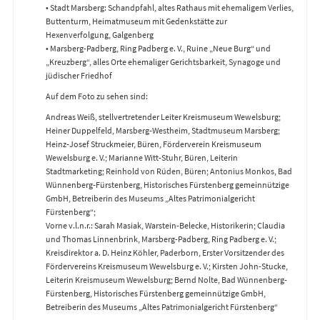
• Stadt Marsberg: Schandpfahl, altes Rathaus mit ehemaligem Verlies,
Buttenturm, Heimatmuseum mit Gedenkstätte zur
Hexenverfolgung, Galgenberg
• Marsberg-Padberg, Ring Padberg e. V., Ruine „Neue Burg“ und
„Kreuzberg“, alles Orte ehemaliger Gerichtsbarkeit, Synagoge und
jüdischer Friedhof
Auf dem Foto zu sehen sind:
Andreas Weiß, stellvertretender Leiter Kreismuseum Wewelsburg;
Heiner Duppelfeld, Marsberg-Westheim, Stadtmuseum Marsberg;
Heinz-Josef Struckmeier, Büren, Förderverein Kreismuseum
Wewelsburg e. V.; Marianne Witt-Stuhr, Büren, Leiterin
Stadtmarketing; Reinhold von Rüden, Büren; Antonius Monkos, Bad
Wünnenberg-Fürstenberg, Historisches Fürstenberg gemeinnützige
GmbH, Betreiberin des Museums „Altes Patrimonialgericht
Fürstenberg“;
Vorne v.l.n.r.: Sarah Masiak, Warstein-Belecke, Historikerin; Claudia
und Thomas Linnenbrink, Marsberg-Padberg, Ring Padberg e. V.;
Kreisdirektor a. D. Heinz Köhler, Paderborn, Erster Vorsitzender des
Fördervereins Kreismuseum Wewelsburg e. V.; Kirsten John-Stucke,
Leiterin Kreismuseum Wewelsburg; Bernd Nolte, Bad Wünnenberg-
Fürstenberg, Historisches Fürstenberg gemeinnützige GmbH,
Betreiberin des Museums „Altes Patrimonialgericht Fürstenberg“