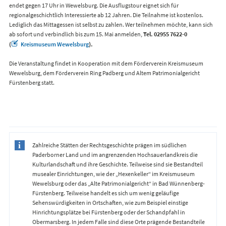
endet gegen 17 Uhr in Wewelsburg. Die Ausflugstour eignet sich für
regionalgeschichtlich Interessierte ab 12 Jahren. Die Teilnahme ist kostenlos.
Lediglich das Mittagessen ist selbst zu zahlen. Wer teilnehmen möchte, kann sich
ab sofort und verbindlich bis zum 15. Mai anmelden,
Tel. 02955 7622-0
(
Kreismuseum Wewelsburg
).
Die Veranstaltung findet in Kooperation mit dem Förderverein Kreismuseum
Wewelsburg, dem Förderverein Ring Padberg und Altem Patrimonialgericht
Fürstenberg statt.
Zahlreiche Stätten der Rechtsgeschichte prägen im südlichen
Paderborner Land und im angrenzenden Hochsauerlandkreis die
Kulturlandschaft und ihre Geschichte. Teilweise sind sie Bestandteil
musealer Einrichtungen, wie der „Hexenkeller“ im Kreismuseum
Wewelsburg oder das „Alte Patrimonialgericht“ in Bad Wünnenberg-
Fürstenberg. Teilweise handelt es sich um wenig geläufige
Sehenswürdigkeiten in Ortschaften, wie zum Beispiel einstige
Hinrichtungsplätze bei Fürstenberg oder der Schandpfahl in
Obermarsberg. In jedem Falle sind diese Orte prägende Bestandteile