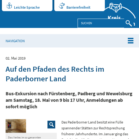
Leichte Sprache
Barrierefreiheit
NAVIGATION
02. Mai 2019
Auf den Pfaden des Rechts im
Paderborner Land
Bus-Exkursion nach Fürstenberg, Padberg und Wewelsburg
am Samstag, 18. Mai von 9 bis 17 Uhr, Anmeldungen ab
sofort möglich
Das Paderborner Land besitzt eine Fülle
spannender Stätten zur Rechtsprechung
früherer Jahrhunderte. Im Januar ging das
Das Verlies im so genannten