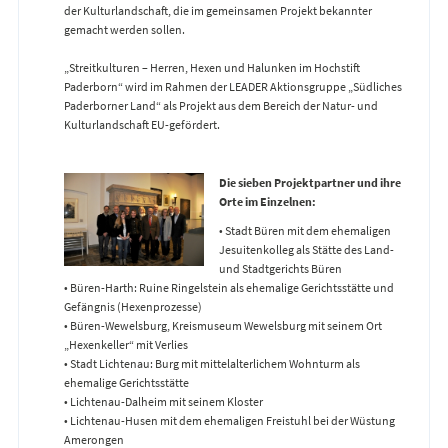
der Kulturlandschaft, die im gemeinsamen Projekt bekannter
gemacht werden sollen.
„Streitkulturen – Herren, Hexen und Halunken im Hochstift
Paderborn“ wird im Rahmen der LEADER Aktionsgruppe „Südliches
Paderborner Land“ als Projekt aus dem Bereich der Natur- und
Kulturlandschaft EU-gefördert.
Die sieben Projektpartner und ihre
Orte im Einzelnen:
• Stadt Büren mit dem ehemaligen
Jesuitenkolleg als Stätte des Land-
und Stadtgerichts Büren
• Büren-Harth: Ruine Ringelstein als ehemalige Gerichtsstätte und
Gefängnis (Hexenprozesse)
• Büren-Wewelsburg, Kreismuseum Wewelsburg mit seinem Ort
„Hexenkeller“ mit Verlies
• Stadt Lichtenau: Burg mit mittelalterlichem Wohnturm als
ehemalige Gerichtsstätte
• Lichtenau-Dalheim mit seinem Kloster
• Lichtenau-Husen mit dem ehemaligen Freistuhl bei der Wüstung
Amerongen