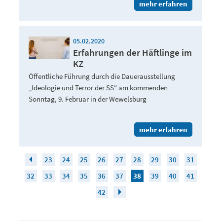
mehr erfahren
05.02.2020
Erfahrungen der Häftlinge im
KZ
Öffentliche Führung durch die Dauerausstellung
„Ideologie und Terror der SS“ am kommenden
Sonntag, 9. Februar in der Wewelsburg
mehr erfahren
23
24
25
26
27
28
29
30
31
32
33
34
35
36
37
38
39
40
41
42