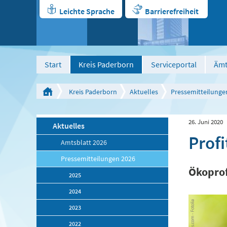
Leichte Sprache
Barrierefreiheit
Start
Kreis Paderborn
Serviceportal
Ämt
Kreis Paderborn
Aktuelles
Pressemitteilunge
26. Juni 2020
Aktuelles
Profi
Amtsblatt 2026
Pressemitteilungen 2026
Ökoprof
2025
2024
2023
2022