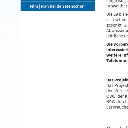
langfristi
Umweltber
Film | Nah bei den Menschen
Die 29 bis
sich sehen 
gesenkt. G
Abwasser u
jährliche E
Die Vorber
interessie
Weitere In
Telefonn
Das Proje
Das Projek
den Wirtsc
OWL, der K
NRW durchg
Verbrauche