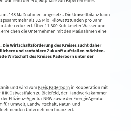
men während der Projektphase von Experten eines
esamt 148 Maßnahmen umgesetzt. Die Umweltbilanz kann
nsgesamt mehr als 3,5 Mio. Kilowattstunden pro Jahr
ro Jahr reduziert. Über 11.300 Kubikmeter Wasser und
mt erreichen die Unternehmen mit den Maßnahmen eine
. Die Wirtschaftsförderung des Kreises sucht daher
dlichere und rentablere Zukunft aufstellen möchten.
elle Wirtschaft des Kreises Paderborn unter der
echnik und wird vom
Kreis Paderborn
in Kooperation mit
 IHK Ostwestfalen zu Bielefeld, der Handwerkskammer
 der Effizienz-Agentur NRW sowie der EnergieAgentur
 für Umwelt, Landwirtschaft, Natur- und
ilnehmenden Unternehmen finanziert.