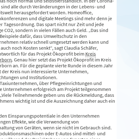
das noch normal und selbstverständlich. In der Corona-
e sind alle durch Veränderungen in der Lebens- und
itswelt herausgefordert worden. Homeoffice,
okonferenzen und digitale Meetings sind mehr denn je
er Tagesordnung. Das spart nicht nur Zeit und jede
e CO2, sondern in vielen Fällen auch Geld. „Das sind
 Beispiele dafür, dass Umweltschutz in den
rnehmen relativ schnell umgesetzt werden kann und
 auch noch Kosten senkt“, sagt Claudia Schäfer,
ntwortlich für das Projekt Ökoprofit beim
Kreis
rborn
. Genau hier setzt das Projekt Ökoprofit im Kreis
rborn an. Für die geplante vierte Runde in diesem Jahr
t der Kreis nun interessierte Unternehmen,
ichtungen und Institutionen.
Taxiunternehmen, über Pflegeeinrichtungen und
ge Unternehmen erfolgreich am Projekt teilgenommen
 „Viele Teilnehmende geben uns die Rückmeldung, dass
hmens wichtig ist und die Auszeichnung daher auch ein
erden Einsparungspotentiale in den Unternehmen
ngen Effekte, wie die Verwendung von
altung von Geräten, wenn sie nicht im Gebrauch sind.
roduktionsmaschinen oder E-Autos sind mittel- und