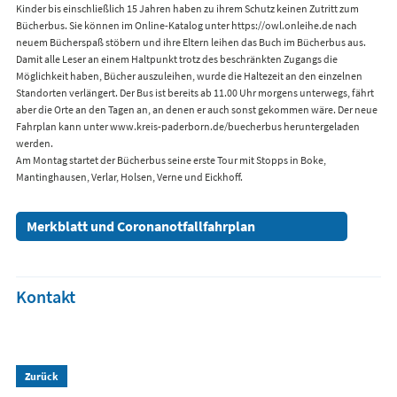
Kinder bis einschließlich 15 Jahren haben zu ihrem Schutz keinen Zutritt zum
Bücherbus. Sie können im Online-Katalog unter https://owl.onleihe.de nach
neuem Bücherspaß stöbern und ihre Eltern leihen das Buch im Bücherbus aus.
Damit alle Leser an einem Haltpunkt trotz des beschränkten Zugangs die
Möglichkeit haben, Bücher auszuleihen, wurde die Haltezeit an den einzelnen
Standorten verlängert. Der Bus ist bereits ab 11.00 Uhr morgens unterwegs, fährt
aber die Orte an den Tagen an, an denen er auch sonst gekommen wäre. Der neue
Fahrplan kann unter www.kreis-paderborn.de/buecherbus heruntergeladen
werden.
Am Montag startet der Bücherbus seine erste Tour mit Stopps in Boke,
Mantinghausen, Verlar, Holsen, Verne und Eickhoff.
Merkblatt und Coronanotfallfahrplan
Kontakt
Zurück