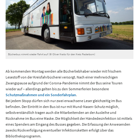
Bücherbus nimmt wieder Fahrt auf (© Oliver Krato für den Kreis Paderborn)
Ab kommenden Montag werden alle Bücherliebhaber wieder mit frischem
Lesestoff von der Kreisfahrbücherei versorgt. Nach einer mehrwöchigen
Zwangspause aufgrund der Corona-Pandemie nimmt der Bus seine Touren
wieder auf – allerdings gelten bis zu den Sommerferien besondere
Schutzmaßnahmen und ein Sonderfahrplan
.
Bei jedem Stopp dürfen sich nur zwei erwachsene Leser gleichzeitig im Bus
befinden. Der Eintritt in den Bus ist nur mit Mund-Nasen-Schutz möglich,
selbstverständlich tragen auch die Mitarbeitenden an der Ausleihe und
Rücknahme im Bus eine Maske. Die Möglichkeit der Händedesinfektion ist mittels
eines Spenders am Eingang des Busses gegeben. Die Erfassung der Anwesenden
zwecks Rückverfolgung eventueller Infektionsketten erfolgt über das
Bibliotheksprogramm.