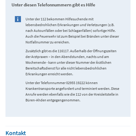
Unter diesen Telefonnummern gibt es Hilfe
Unter der 112 bekommen Hilfesuchende mit
lebensbedrohlichen Erkrankungen und Verletzungen (z.B.
nach Autounfällen oder bei Schlaganfällen) sofortige Hilfe.
Auch die Feuerwehr ist zum Beispiel bei Bränden unter dieser
Notfallnummer zu erreichen.
Zusätzlich gibt es die 116117. Außerhalb der Öffnungszeiten
der Arztpraxen – in den Abendstunden, nachts und am
Wochenende - kann unter dieser Nummer der Ärztlichen
Bereitschaftsdienst für alle nicht lebensbedrohlichen
Erkrankungen erreicht werden.
Unter der Telefonnummer 02955 19222 können
Krankentransporte angefordert und terminiert werden. Diese
Anrufe werden ebenfalls wie die 112 von der Kreisleitstelle in
Büren-Ahden entgegengenommen.
Kontakt