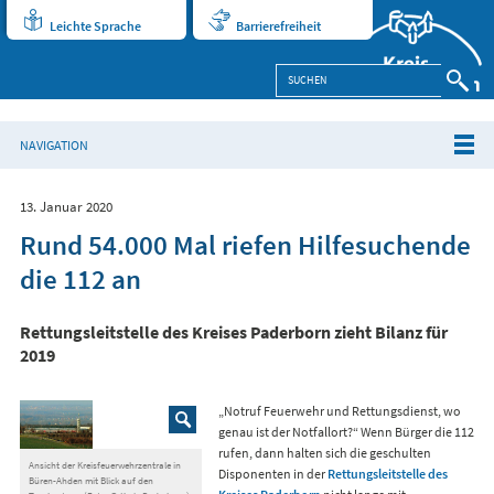
Leichte Sprache
Barrierefreiheit
NAVIGATION
13. Januar 2020
Rund 54.000 Mal riefen Hilfesuchende
die 112 an
Rettungsleitstelle des Kreises Paderborn zieht Bilanz für
2019
„Notruf Feuerwehr und Rettungsdienst, wo
genau ist der Notfallort?“ Wenn Bürger die 112
rufen, dann halten sich die geschulten
Ansicht der Kreisfeuerwehrzentrale in
Disponenten in der
Rettungsleitstelle des
Büren-Ahden mit Blick auf den