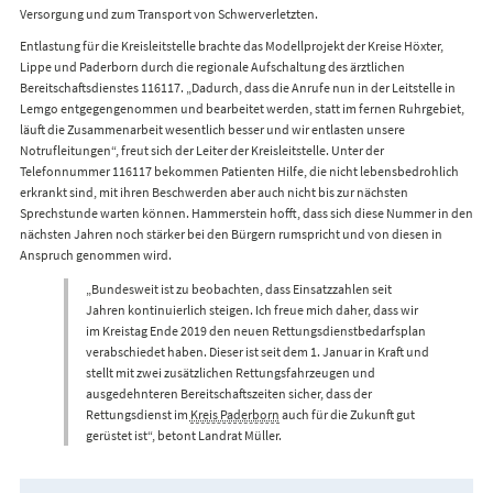
Versorgung und zum Transport von Schwerverletzten.
Entlastung für die Kreisleitstelle brachte das Modellprojekt der Kreise Höxter,
Lippe und Paderborn durch die regionale Aufschaltung des ärztlichen
Bereitschaftsdienstes 116117. „Dadurch, dass die Anrufe nun in der Leitstelle in
Lemgo entgegengenommen und bearbeitet werden, statt im fernen Ruhrgebiet,
läuft die Zusammenarbeit wesentlich besser und wir entlasten unsere
Notrufleitungen“, freut sich der Leiter der Kreisleitstelle. Unter der
Telefonnummer 116117 bekommen Patienten Hilfe, die nicht lebensbedrohlich
erkrankt sind, mit ihren Beschwerden aber auch nicht bis zur nächsten
Sprechstunde warten können. Hammerstein hofft, dass sich diese Nummer in den
nächsten Jahren noch stärker bei den Bürgern rumspricht und von diesen in
Anspruch genommen wird.
„Bundesweit ist zu beobachten, dass Einsatzzahlen seit
Jahren kontinuierlich steigen. Ich freue mich daher, dass wir
im Kreistag Ende 2019 den neuen Rettungsdienstbedarfsplan
verabschiedet haben. Dieser ist seit dem 1. Januar in Kraft und
stellt mit zwei zusätzlichen Rettungsfahrzeugen und
ausgedehnteren Bereitschaftszeiten sicher, dass der
Rettungsdienst im
Kreis Paderborn
auch für die Zukunft gut
gerüstet ist“, betont Landrat Müller.