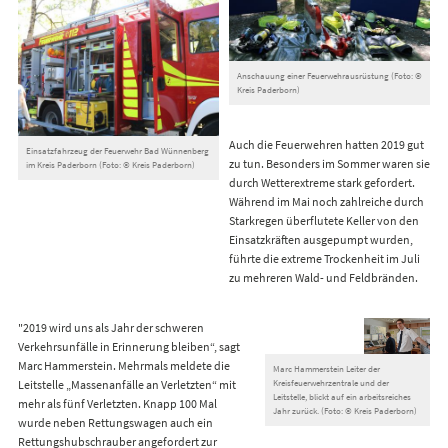
Anschauung einer Feuerwehrausrüstung (Foto: ©
Kreis Paderborn)
Auch die Feuerwehren hatten 2019 gut
Einsatzfahrzeug der Feuerwehr Bad Wünnenberg
zu tun. Besonders im Sommer waren sie
im Kreis Paderborn (Foto: © Kreis Paderborn)
durch Wetterextreme stark gefordert.
Während im Mai noch zahlreiche durch
Starkregen überflutete Keller von den
Einsatzkräften ausgepumpt wurden,
führte die extreme Trockenheit im Juli
zu mehreren Wald- und Feldbränden.
"2019 wird uns als Jahr der schweren
Verkehrsunfälle in Erinnerung bleiben“, sagt
Marc Hammerstein. Mehrmals meldete die
Marc Hammerstein Leiter der
Leitstelle „Massenanfälle an Verletzten“ mit
Kreisfeuerwehrzentrale und der
Leitstelle, blickt auf ein arbeitsreiches
mehr als fünf Verletzten. Knapp 100 Mal
Jahr zurück. (Foto: © Kreis Paderborn)
wurde neben Rettungswagen auch ein
Rettungshubschrauber angefordert zur