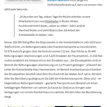
Kreises Paderborn
nicht lange mit
Trockenturm (Foto: © Kreis Paderborn)
Höflichkeitsfloskeln auf, denn sie wissen: Hier
zählt jede Sekunde.
„24 Stunden am Tag, sieben Tage die Woche arbeiten unsere
Mitarbeiterinnen und
Mitarbeiter
in Büren-Ahden
hochkonzentriert daran, Leben zu retten“, lobt Landrat
Manfred Müller und zieht Bilanz über die Arbeit der
Kreisleitstelle im letzten Jahr.
Genau 199.090 Mal griffen die Disponenten in der Kreisleitstelle im Jahr 2019 zum
Telefonhörer, um Rettungseinsätze oder Krankentransporte zu koordinieren.
53.676 Notrufe gingen über die Notrufnummer 112 ein. Dies führte zu 30.440
Rettungswagen-Alarmierungen und 3.225 Einsätzen der Feuerwehren. 11.034 Mal
rückte zusätzlich ein Notarzt mit zu den Einsätzen aus. „Die Einsatzzahlen sind im
Bereich der Rettungswagen-Alarmierung um 3,4 Prozent gestiegen“, erläutert der
Leiter der Kreisleitstelle Marc Hammerstein. Im Bereich Krankentransport bleiben
die Einsatzzahlen deutlich über dem Durchschnitt der letzten fünf Jahre. Mit dem
Alter der Bevölkerung steigt auch die Zahl der Krankentransporte. Diese sind – im
Gegensatz zu Rettungseinsätzen – geplante Transporte zum Beispiel um einen
bettlägerigen Patienten von seinem Zuhause zur Dialyse zu bringen oder
Verlegungen von einem Krankenhaus ins nächste. Mit dem Alter der Bevölkerung
steigt