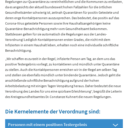
Regelungen zur Quarantäne zu vereinheitlichen und die Kommunen zu entlasten,
da es angesichts der aktuell bundesweit hohen Fallzahlen für die örtlichen
Gesundheitsämter schwierig ist, zeitnah Quarantänen für positiv Getestete und
deren enge Kontaktpersonen auszusprechen. Das bedeutet, das positiv auf das
Corona-Virus getestete Personen sowie ihre Haushaltsangehörigen keine
Quarantäne-Benachrichtigung mehr vom Gesundheitsamt bekommen.
Stattdessen gelten für sie automatisch die Regelungen aus der Landes-
Verordnung! Lediglich Kontaktpersonen ersten Grades, die nicht mit dem
Infizierten in einem Haushalt leben, erhalten noch eine individuelle schriftliche
Benachrichtigung.
„Wir schaffen es zurzeit in der Regel, infizierte Person am Tag, an dem uns das
positive Testergebnis vorliegt, zu kontaktieren und mündlich unter Quarantäne
zu stellen. Auch die Kontaktpersonen erreichen wir in der Regel am selben Tag
und stellen sie ebenfalls mündlich unter bindende Quarantäne. Jedoch geht die
anschließende schriftliche Benachrichtigung aufgrund der hohen
Arbeitsbelastung mit einigen Tagen Verspätung heraus. Daher bedeutet die neue
Verordnung des Landes für uns eine spürbare Erleichterung“, begrüßt die Leiterin
des Kreisgesundheitsamtes Dr. Constanze Kuhnert die neuen Regelungen.
Die Kernelemente der Verordnung sind:
Personen mit einem positiven Testergebnis