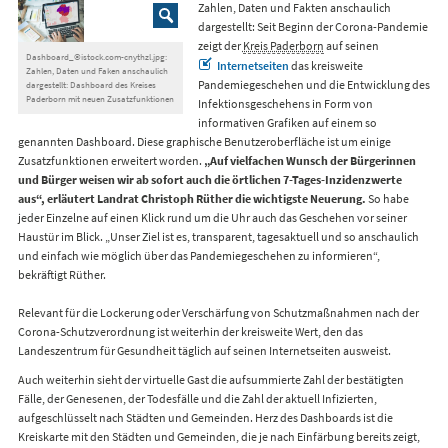
Zahlen, Daten und Fakten anschaulich
dargestellt: Seit Beginn der Corona-Pandemie
zeigt der
Kreis Paderborn
auf seinen
Dashboard_©istock.com-cnythzl.jpg:
Internetseiten
das kreisweite
Zahlen, Daten und Faken anschaulich
Pandemiegeschehen und die Entwicklung des
dargestellt: Dashboard des Kreises
Paderborn mit neuen Zusatzfunktionen
Infektionsgeschehens in Form von
informativen Grafiken auf einem so
genannten Dashboard. Diese graphische Benutzeroberfläche ist um einige
Zusatzfunktionen erweitert worden.
„Auf vielfachen Wunsch der Bürgerinnen
und Bürger weisen wir ab sofort auch die örtlichen 7-Tages-Inzidenzwerte
aus“, erläutert Landrat Christoph Rüther die wichtigste Neuerung.
So habe
jeder Einzelne auf einen Klick rund um die Uhr auch das Geschehen vor seiner
Haustür im Blick. „Unser Ziel ist es, transparent, tagesaktuell und so anschaulich
und einfach wie möglich über das Pandemiegeschehen zu informieren“,
bekräftigt Rüther.
Relevant für die Lockerung oder Verschärfung von Schutzmaßnahmen nach der
Corona-Schutzverordnung ist weiterhin der kreisweite Wert, den das
Landeszentrum für Gesundheit täglich auf seinen Internetseiten ausweist.
Auch weiterhin sieht der virtuelle Gast die aufsummierte Zahl der bestätigten
Fälle, der Genesenen, der Todesfälle und die Zahl der aktuell Infizierten,
aufgeschlüsselt nach Städten und Gemeinden. Herz des Dashboards ist die
Kreiskarte mit den Städten und Gemeinden, die je nach Einfärbung bereits zeigt,