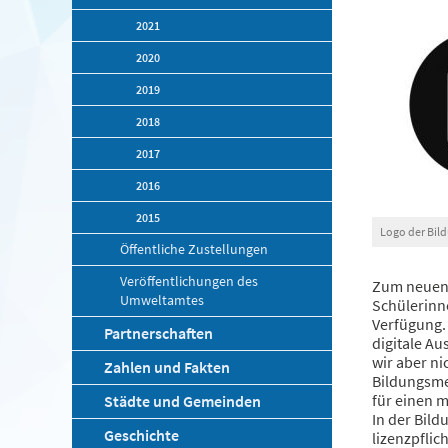
2021
2020
2019
2018
2017
2016
2015
Logo der Bi
Öffentliche Zustellungen
Veröffentlichungen des
Zum neuen 
Umweltamtes
Schülerinn
Verfügung.
Partnerschaften
digitale Au
wir aber ni
Zahlen und Fakten
Bildungsme
für einen 
Städte und Gemeinden
In der Bild
Geschichte
lizenzpflic