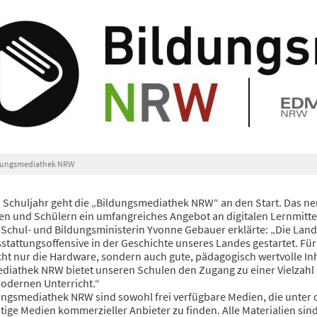
ldungsmediathek NRW
Schuljahr geht die „Bildungsmediathek NRW“ an den Start. Das neue
en und Schülern ein umfangreiches Angebot an digitalen Lernmittel
 Schul- und Bildungsministerin Yvonne Gebauer erklärte: „Die Lan
sstattungsoffensive in der Geschichte unseres Landes gestartet. F
cht nur die Hardware, sondern auch gute, pädagogisch wertvolle Inha
diathek NRW bietet unseren Schulen den Zugang zu einer Vielzahl 
modernen Unterricht.“
ungsmediathek NRW sind sowohl frei verfügbare Medien, die unter o
htige Medien kommerzieller Anbieter zu finden. Alle Materialien sin