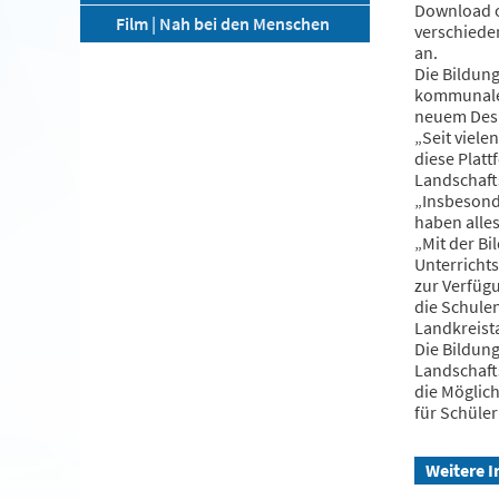
Download o
Film | Nah bei den Menschen
verschieden
an.
Die Bildun
kommunalen 
neuem Desig
„Seit viel
diese Platt
Landschaft
„Insbesond
haben alles
„Mit der B
Unterricht
zur Verfüg
die Schulen
Landkreist
Die Bildun
Landschaft
die Möglich
für Schüle
Weitere I