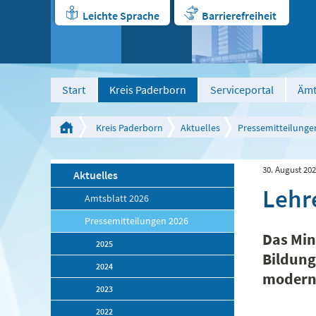
Leichte Sprache
Barrierefreiheit
Start
Kreis Paderborn
Serviceportal
Ämt
Kreis Paderborn
Aktuelles
Pressemitteilunge
30. August 20
Aktuelles
Lehr
Amtsblatt 2026
Pressemitteilungen 2026
Das Min
2025
Bildung
2024
modern
2023
2022