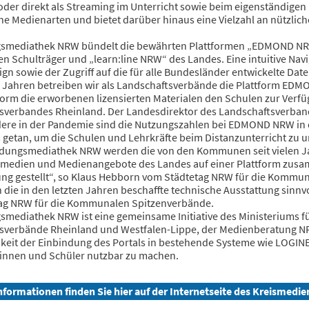
der direkt als Streaming im Unterricht sowie beim eigenständigen
e Medienarten und bietet darüber hinaus eine Vielzahl an nützlich
gsmediathek NRW bündelt die bewährten Plattformen „EDMOND NR
Schulträger und „learn:line NRW“ des Landes. Eine intuitive Navig
n sowie der Zugriff auf die für alle Bundesländer entwickelte Dat
en Jahren betreiben wir als Landschaftsverbände die Plattform E
form die erworbenen lizensierten Materialen den Schulen zur Verfüg
sverbandes Rheinland. Der Landesdirektor des Landschaftsverband
ere in der Pandemie sind die Nutzungszahlen bei EDMOND NRW in
 getan, um die Schulen und Lehrkräfte beim Distanzunterricht zu u
ildungsmediathek NRW werden die von den Kommunen seit vielen Ja
smedien und Medienangebote des Landes auf einer Plattform zusa
ung gestellt“, so Klaus Hebborn vom Städtetag NRW für die Kommu
 die in den letzten Jahren beschaffte technische Ausstattung sinnvo
ag NRW für die Kommunalen Spitzenverbände.
gsmediathek NRW ist eine gemeinsame Initiative des Ministeriums f
sverbände Rheinland und Westfalen-Lippe, der Medienberatung 
keit der Einbindung des Portals in bestehende Systeme wie LOGINEO 
rinnen und Schüler nutzbar zu machen.
nformationen finden Sie hier auf der Internetseite des Kreismed