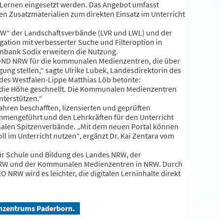
 Lernen eingesetzt werden. Das Angebot umfasst
en Zusatzmaterialien zum direkten Einsatz im Unterricht
W“ der Landschaftsverbände (LVR und LWL) und der
ation mit verbesserter Suche und Filteroption in
enbank Sodix erweitern die Nutzung.
DMOND NRW für die kommunalen Medienzentren, die über
ung stellen,“ sagte Ulrike Lubek, Landesdirektorin des
es Westfalen-Lippe Matthias Löb betonte:
 die Höhe geschnellt. Die Kommunalen Medienzentren
nterstützen.“
hren beschafften, lizensierten und geprüften
mmengeführt und den Lehrkräften für den Unterricht
nalen Spitzenverbände. „Mit dem neuen Portal können
ll im Unterricht nutzen“, ergänzt Dr. Kai Zentara vom
ür Schule und Bildung des Landes NRW, der
NRW und der Kommunalen Medienzentren in NRW. Durch
NRW wird es leichter, die digitalen Lerninhalte direkt
ienzentrums Paderborn.