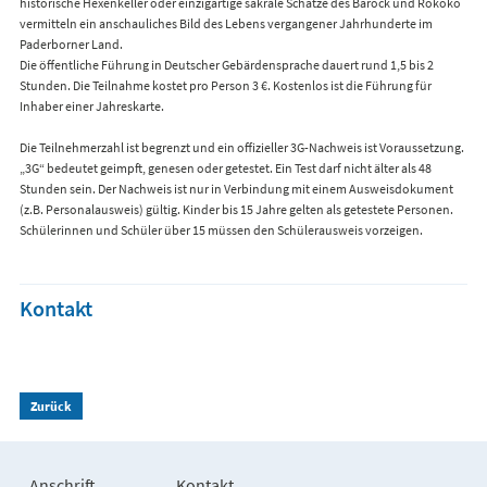
historische Hexenkeller oder einzigartige sakrale Schätze des Barock und Rokoko
vermitteln ein anschauliches Bild des Lebens vergangener Jahrhunderte im
Paderborner Land.
Die öffentliche Führung in Deutscher Gebärdensprache dauert rund 1,5 bis 2
Stunden. Die Teilnahme kostet pro Person 3 €. Kostenlos ist die Führung für
Inhaber einer Jahreskarte.
Die Teilnehmerzahl ist begrenzt und ein offizieller 3G-Nachweis ist Voraussetzung.
„3G“ bedeutet geimpft, genesen oder getestet. Ein Test darf nicht älter als 48
Stunden sein. Der Nachweis ist nur in Verbindung mit einem Ausweisdokument
(z.B. Personalausweis) gültig. Kinder bis 15 Jahre gelten als getestete Personen.
Schülerinnen und Schüler über 15 müssen den Schülerausweis vorzeigen.
Kontakt
Zurück
Anschrift
Kontakt