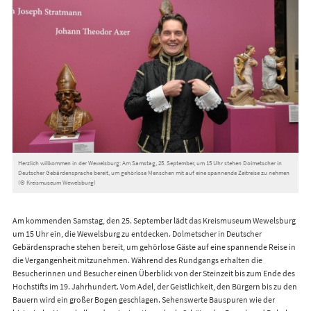
Herzlich willkommen in der Wewelsburg: Am Samstag, 25. September, um 15 Uhr stehen Dolmetscher in
Deutscher Gebärdensprache bereit, um gehörlose Menschen mit auf eine spannende Zeitreise zu nehmen
(© Kreismuseum Wewelsburg)
Am kommenden Samstag, den 25. September lädt das Kreismuseum Wewelsburg
um 15 Uhr ein, die Wewelsburg zu entdecken. Dolmetscher in Deutscher
Gebärdensprache stehen bereit, um gehörlose Gäste auf eine spannende Reise in
die Vergangenheit mitzunehmen. Während des Rundgangs erhalten die
Besucherinnen und Besucher einen Überblick von der Steinzeit bis zum Ende des
Hochstifts im 19. Jahrhundert. Vom Adel, der Geistlichkeit, den Bürgern bis zu den
Bauern wird ein großer Bogen geschlagen. Sehenswerte Bauspuren wie der