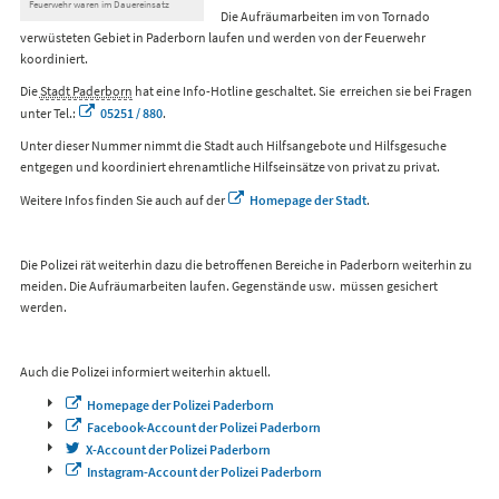
Feuerwehr waren im Dauereinsatz
Die Aufräumarbeiten im von Tornado
verwüsteten Gebiet in Paderborn laufen und werden von der Feuerwehr
koordiniert.
Die
Stadt Paderborn
hat eine Info-Hotline geschaltet. Sie erreichen sie bei Fragen
unter Tel.:
05251 / 880
.
Unter dieser Nummer nimmt die Stadt auch Hilfsangebote und Hilfsgesuche
entgegen und koordiniert ehrenamtliche Hilfseinsätze von privat zu privat.
Weitere Infos finden Sie auch auf der
Homepage der Stadt
.
Die Polizei rät weiterhin dazu die betroffenen Bereiche in Paderborn weiterhin zu
meiden. Die Aufräumarbeiten laufen. Gegenstände usw. müssen gesichert
werden.
Auch die Polizei informiert weiterhin aktuell.
Homepage der Polizei Paderborn
Facebook-Account der Polizei Paderborn
X-Account der Polizei Paderborn
Instagram-Account der Polizei Paderborn