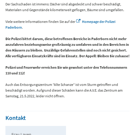
Der Sachschaden ist immens: Dächer sind abgedeckt und schwer beschädigt,
Materialen und Gegenstände kilometerweit geflogen, Bäume sind umgefallen.
Viele weitere Informationen finden Sie auf der
Homepage der Polizei
Paderborn
.
Die Polizei bittet darum, diese betroffenen Bereiche in Paderborn nicht mehr
anzufahren beziehungsweise großräumig zu umfahren und in den Bereichen in
den Häusern zu bleiben. Unzählige Gefahrenstellen sind noch nicht gesichert.
Alle verfügbaren Einsatzkräfte sind im Einsatz. Der Appell: Bleiben Sie zuhause!
Polizei und Feuerwehr erreichen Sie wie gewohnt unter den Telefonnummern
110 und 112!
Auch das Entsorgungszentrum "Alte Schanze" ist vom Sturm getroffen und
beschädigt worden. Aufgrund dieser Schäden kann die A.V.E. das Zentrum am
Samstag, 21.5.2022, leider nicht öffnen.
Kontakt
Frau Laven