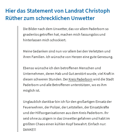
Hier das Statement von Landrat Christoph
Rüther zum schrecklichen Unwetter
Die Bilder nach dem Unwetter, das vor allem Paderborn so
gnadenlos getroffen hat, machen mich fassungslos und
hinterlassen mich schockiert.
Meine Gedanken sind nun vor allem bei den Verletzten und
ihren Familien. Ich wünsche von Herzen eine gute Genesung.
Ebenso wünsche ich den betroffenen Menschen und
Unternehmen, deren Hab und Gut zerstört wurde, viel Kraft in
diesen schweren Stunden. Der
Kreis Paderborn
wird die Stadt
Paderborn und alle Betroffenen unterstützen, wo es ihm
möglich ist.
Unglaublich dankbar bin ich für den großartigen Einsatz der
Feuerwehren, der Polizei, der Leitstellen, der Einsatzkräfte
und der Hilfsorganisationen aus dem Kreis Paderborn. Ihr
seid ohne zu zögern in das Unwetter gefahren und habt im
größten Chaos einen kühlen Kopf bewahrt. Einfach nur:
DANKE!!!