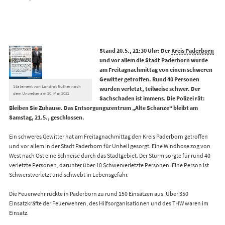
Stand 20.5., 21:30 Uhr: Der
Kreis Paderborn
und vor allem die
Stadt Paderborn
wurde
am Freitagnachmittag von einem schweren
Gewitter getroffen. Rund 40 Personen
Statement von Landrat Rüther nach
wurden verletzt, teilweise schwer. Der
dem Unwetter am 20. Mai 2022
Sachschaden ist immens. Die Polizei rät:
Bleiben Sie Zuhause. Das Entsorgungszentrum „Alte Schanze“ bleibt am
Samstag, 21.5., geschlossen.
Ein schweres Gewitter hat am Freitagnachmittag den Kreis Paderborn getroffen
und vor allem in der Stadt Paderborn für Unheil gesorgt. Eine Windhose zog von
West nach Ost eine Schneise durch das Stadtgebiet. Der Sturm sorgte für rund 40
verletzte Personen, darunter über 10 Schwerverletzte Personen. Eine Person ist
Schwerstverletzt und schwebt in Lebensgefahr.
Die Feuerwehr rückte in Paderborn zu rund 150 Einsätzen aus. Über 350
Einsatzkräfte der Feuerwehren, des Hilfsorganisationen und des THW waren im
Einsatz.