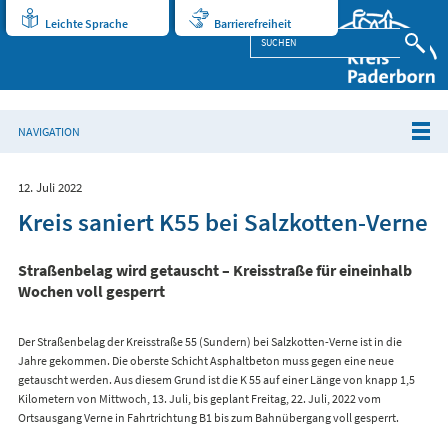
Leichte Sprache
Barrierefreiheit
NAVIGATION
12. Juli 2022
Kreis saniert K55 bei Salzkotten-Verne
Straßenbelag wird getauscht – Kreisstraße für eineinhalb
Wochen voll gesperrt
Der Straßenbelag der Kreisstraße 55 (Sundern) bei Salzkotten-Verne ist in die
Jahre gekommen. Die oberste Schicht Asphaltbeton muss gegen eine neue
getauscht werden. Aus diesem Grund ist die K 55 auf einer Länge von knapp 1,5
Kilometern von Mittwoch, 13. Juli, bis geplant Freitag, 22. Juli, 2022 vom
Ortsausgang Verne in Fahrtrichtung B1 bis zum Bahnübergang voll gesperrt.