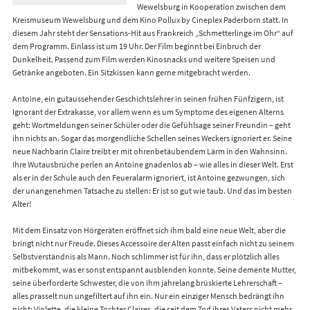
Wewelsburg in Kooperation zwischen dem
Kreismuseum Wewelsburg und dem Kino Pollux by Cineplex Paderborn statt. In
diesem Jahr steht der Sensations-Hit aus Frankreich „Schmetterlinge im Ohr“ auf
dem Programm. Einlass ist um 19 Uhr. Der Film beginnt bei Einbruch der
Dunkelheit. Passend zum Film werden Kinosnacks und weitere Speisen und
Getränke angeboten. Ein Sitzkissen kann gerne mitgebracht werden.
Antoine, ein gutaussehender Geschichtslehrer in seinen frühen Fünfzigern, ist
Ignorant der Extrakasse, vor allem wenn es um Symptome des eigenen Alterns
geht: Wortmeldungen seiner Schüler oder die Gefühlsage seiner Freundin – geht
ihn nichts an. Sogar das morgendliche Schellen seines Weckers ignoriert er. Seine
neue Nachbarin Claire treibt er mit ohrenbetäubendem Lärm in den Wahnsinn.
Ihre Wutausbrüche perlen an Antoine gnadenlos ab – wie alles in dieser Welt. Erst
als er in der Schule auch den Feueralarm ignoriert, ist Antoine gezwungen, sich
der unangenehmen Tatsache zu stellen: Er ist so gut wie taub. Und das im besten
Alter!
Mit dem Einsatz von Hörgeräten eröffnet sich ihm bald eine neue Welt, aber die
bringt nicht nur Freude. Dieses Accessoire der Alten passt einfach nicht zu seinem
Selbstverständnis als Mann. Noch schlimmer ist für ihn, dass er plötzlich alles
mitbekommt, was er sonst entspannt ausblenden konnte. Seine demente Mutter,
seine überforderte Schwester, die von ihm jahrelang brüskierte Lehrerschaft –
alles prasselt nun ungefiltert auf ihn ein. Nur ein einziger Mensch bedrängt ihn
nicht: Violette, die kleine Tochter Claires, die seit dem Tod ihres Vaters nicht mehr