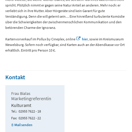
spricht. Plötzlich nimmt er gegen seine Natur Anteil an anderen. Mehr noch: er
verliebt sich in ihre Mutter. Aber Hörgeräte sind kein Garant für gute
Verständigung. Denn die will gelernt sein… Eine hinreißend turbulente Komödie
über die Schwierigkeiten der zwischenmenschlichen Kommunikation und den
betörenden Charme der Ignoranz.
Kartenvorverkauf im Pollux by Cineplex, online
hier
, sowie im Kreismuseum
Wewelsburg. Sofern noch verfügbar, sind Karten auch an der Abendkasse vor Ort
erhältlich. Eintritt pro Person 10 €.
Kontakt
Frau Bialas
Marketingreferentin
Kulturamt
Tel.
02955 7622 - 18
Fax
02955 7622 - 22
E-Mail senden