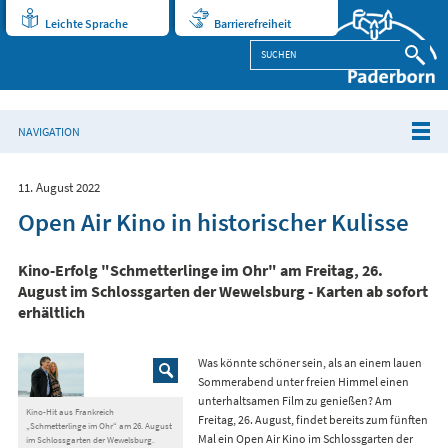
Leichte Sprache
Barrierefreiheit
NAVIGATION
11. August 2022
Open Air Kino in historischer Kulisse
Kino-Erfolg "Schmetterlinge im Ohr" am Freitag, 26.
August im Schlossgarten der Wewelsburg - Karten ab sofort
erhältlich
Was könnte schöner sein, als an einem lauen
Sommerabend unter freien Himmel einen
unterhaltsamen Film zu genießen? Am
Kino-Hit aus Frankreich
Freitag, 26. August, findet bereits zum fünften
„Schmetterlinge im Ohr“ am 26. August
Mal ein Open Air Kino im Schlossgarten der
im Schlossgarten der Wewelsburg.