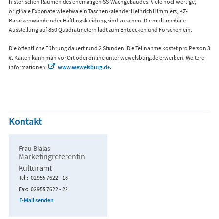
historischen Räumen des ehemaligen SS-Wachgebäudes. Viele hochwertige,
originale Exponate wie etwa ein Taschenkalender Heinrich Himmlers, KZ-
Barackenwände oder Häftlingskleidung sind zu sehen. Die multimediale
Ausstellung auf 850 Quadratmetern lädt zum Entdecken und Forschen ein.
Die öffentliche Führung dauert rund 2 Stunden. Die Teilnahme kostet pro Person 3
€. Karten kann man vor Ort oder online unter wewelsburg.de erwerben. Weitere
Informationen:
www.wewelsburg.de
.
Kontakt
Frau Bialas
Marketingreferentin
Kulturamt
Tel.
02955 7622 - 18
Fax
02955 7622 - 22
E-Mail senden