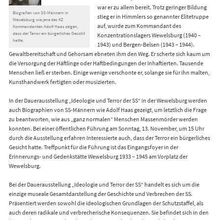
war er zu allem bereit. Trotz geringer Bildung
Biografien von SS-Männern in
stieg er in Himmlers so genannter Elitetruppe
Wewelsburg wie jene des KZ
auf, wurde zum Kommandant des
Kommandanten Adolf Haas zeigen,
dass der Terror ein bürgerliches Gesicht
Konzentrationslagers Wewelsburg (1940 –
hatte.
1943) und Bergen-Belsen (1943 – 1944).
Gewaltbereitschaft und Gehorsam ebneten ihm den Weg. Er scherte sich kaum um
die Versorgung der Häftlinge oder Haftbedingungen der Inhaftierten. Tausende
Menschen ließ er sterben. Einige wenige verschonte er, solange sie für ihn malten,
Kunsthandwerk fertigten oder musizierten.
In der Dauerausstellung „Ideologie und Terror der SS“ in der Wewelsburg werden
auch Biographien von SS-Männern wie Adolf Haas gezeigt, um letztlich die Frage
zu beantworten, wie aus „ganz normalen“ Menschen Massenmörder werden
konnten. Bei einer öffentlichen Führung am Sonntag, 13. November, um 15 Uhr
durch die Ausstellung erfahren Interessierte auch, dass der Terror ein bürgerliches
Gesicht hatte. Treffpunkt für die Führung ist das Eingangsfoyer in der
Erinnerungs- und Gedenkstätte Wewelsburg 1933 – 1945 am Vorplatz der
Wewelsburg.
Bei der Dauerausstellung „Ideologie und Terror der SS“ handelt es sich um die
einzige museale Gesamtdarstellung der Geschichte und Verbrechen der SS.
Präsentiert werden sowohl die ideologischen Grundlagen der Schutzstaffel, als
auch deren radikale und verbrecherische Konsequenzen. Sie befindet sich in den