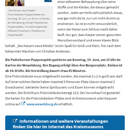
einer seltsamen Behauptung über seine
Stoffe und die Kleider, die daraus gemacht
„Des Kaisers neue Kleider“:
werden. Jeder am Hofe sieht plötzlich etwas,
Picknickdecken-Puppentheater am
was gar nicht da ist, nur um nicht dumm zu
Sonntag, 19. Juni, um 15 Uhr im Garten
der Wewelsburg mit den Paderborner
erscheinen. So ist es nicht verwunderlich,
Puppenspielen, Vorverkauf gestartet
wenn der Kaiser zum Schluss nackt daher
(©Robert Husemann, Paderborner
läuft. Nur gut, dass Kasper seinen gesunden
Puppenspiele)
Menschenverstand und einen klaren Blick
behält. „Des Kaisers neue Kleider“ ist ein Spaß für Groß und Klein, frei nach dem
bekannten Märchen von Christian Andersen.
Die Paderborner Puppenspiele gastieren am Sonntag, 19. Juni, um 15 Uhr im
Garten der Wewelsburg.
Der Zugang erfolgt über den Burgvorplatz.
Einlass ist
ab 14:30 Uhr. Die Vorstellung dauert etwa 45 Minuten.
Eine Picknickdecke muss mitgebracht werden, die maximal 2 x 2 m groß sein darf.
Auf einer solchen Decke haben maximal 5 Personen Platz (davon maximal 2
Erwachsene). Getränke (keine Spirituosen) und Essen können mitgebracht
werden. Der Eintritt pro Picknickdecke beträgt 12 €. Der Vorverkauf ist gestartet:
Die Karten für die Picknickdecken-Plätze sind im Kreismuseum oder bequem
online auf
www.wewelsburg.de
erhältlich.
Informationen und weitere Veranstaltungen
finden Sie hier im Internet des Kreismuseums