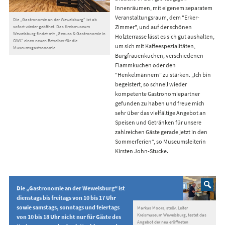
Innenräumen, mit eigenem separatem
Veranstaltungsraum, dem "Erker-
Die „Gastronomie an der Wewelsburg“ ist ab
Zimmer", und auf der schönen
sofort wieder geöffnet. Das Kreismuseum
Wewelsburg findet mit „Genuss & Gastronomie in
Holzterrasse lässt es sich gut aushalten,
OWL“ einen neuen Betreiber für die
um sich mit Kaffeespezialitäten,
Museumsgastronomie.
Burgfrauenkuchen, verschiedenen
Flammkuchen oder den
"Henkelmännern" zu stärken. „Ich bin
begeistert, so schnell wieder
kompetente Gastronomiepartner
gefunden zu haben und freue mich
sehr über das vielfältige Angebot an
Speisen und Getränken für unsere
zahlreichen Gäste gerade jetzt in den
Sommerferien“, so Museumsleiterin
Kirsten John-Stucke.
Die „Gastronomie an der Wewelsburg“ ist
dienstags bis freitags von 10 bis 17 Uhr
sowie samstags, sonntags und feiertags
Markus Moors, stellv. Leiter
Kreismuseum Wewelsburg, testet das
von 10 bis 18 Uhr nicht nur für Gäste des
Angebot der neu eröffneten