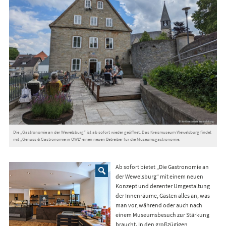
Die „Gastronomie an der Wewelsburg“ ist ab sofort wieder geöffnet. Das Kreismuseum Wewelsburg findet
mit „Genuss & Gastronomie in OWL“ einen neuen Betreiber für die Museumsgastronomie.
Ab sofort bietet „Die Gastronomie an
der Wewelsburg“ mit einem neuen
Konzept und dezenter Umgestaltung
der Innenräume, Gästen alles an, was
man vor, während oder auch nach
einem Museumsbesuch zur Stärkung
braucht. In den großzügigen