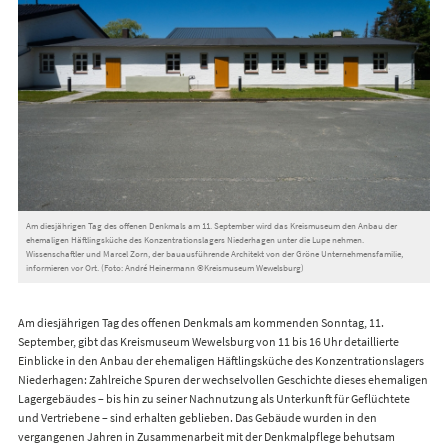
Am diesjährigen Tag des offenen Denkmals am 11. September wird das Kreismuseum den Anbau der
ehemaligen Häftlingsküche des Konzentrationslagers Niederhagen unter die Lupe nehmen.
Wissenschaftler und Marcel Zorn, der bauausführende Architekt von der Gröne Unternehmensfamilie,
informieren vor Ort. (Foto: André Heinermann ©Kreismuseum Wewelsburg)
Am diesjährigen Tag des offenen Denkmals am kommenden Sonntag, 11.
September, gibt das Kreismuseum Wewelsburg von 11 bis 16 Uhr detaillierte
Einblicke in den Anbau der ehemaligen Häftlingsküche des Konzentrationslagers
Niederhagen: Zahlreiche Spuren der wechselvollen Geschichte dieses ehemaligen
Lagergebäudes – bis hin zu seiner Nachnutzung als Unterkunft für Geflüchtete
und Vertriebene – sind erhalten geblieben. Das Gebäude wurden in den
vergangenen Jahren in Zusammenarbeit mit der Denkmalpflege behutsam