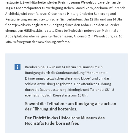
restauriert. Zwei Mitarbeitende des Kreismuseums Wewelsburg werden an dem
Tag als Ansprechpartner zur Verfügung stehen. Marcel Zorn, der bauausführende
Architekt, wird ebenfalls vor Ort sein und Hintergründe der Sanierung und
Restaurierung aus architektonischer Sicht erläutern. Um 12 Uhr und um 14 Uhr
findet jeweils ein begleiteter Rundgang durch den Anbau und den Keller der
ehemaligen Häftlingsküche statt. Diese befindet sich neben dem Mahnmal am
Appellplatz des ehemaligen KZ-Niederhagen, Ahornstr. 2 in Wewelsburg, ca. 10
Min. Fußweg von der Wewelsburg entfernt.
Darüber hinaus wird um 14 Uhr im Kreismuseum ein
Rundgang durch die Sonderausstellung "Monumenta –
Erinnerungsorte zwischen Weser und Lippe" und um das
Schloss Wewelsburg angeboten. Eine öffentliche Führung
durch die Dauerausstellung „Ideologie und Terror der SS“ ist
ebenfalls möglich. Diese startet um 15 Uhr.
Sowohl die Teilnahme am Rundgang als auch an
der Führung sind kostenlos.
Der Eintritt in das Historische Museum des
Hochstifts Paderborn ist frei.