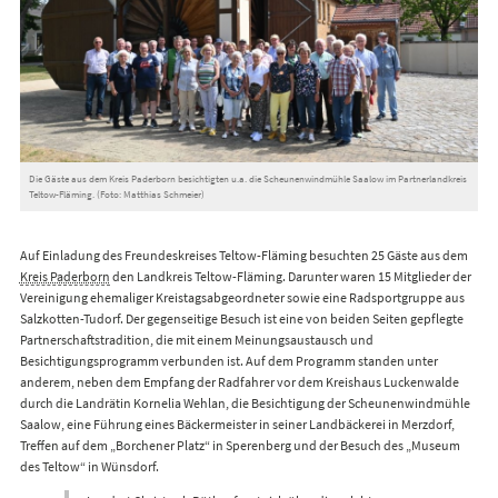
Die Gäste aus dem Kreis Paderborn besichtigten u.a. die Scheunenwindmühle Saalow im Partnerlandkreis
Teltow-Fläming. (Foto: Matthias Schmeier)
Auf Einladung des Freundeskreises Teltow-Fläming besuchten 25 Gäste aus dem
Kreis Paderborn
den Landkreis Teltow-Fläming. Darunter waren 15 Mitglieder der
Vereinigung ehemaliger Kreistagsabgeordneter sowie eine Radsportgruppe aus
Salzkotten-Tudorf. Der gegenseitige Besuch ist eine von beiden Seiten gepflegte
Partnerschaftstradition, die mit einem Meinungsaustausch und
Besichtigungsprogramm verbunden ist. Auf dem Programm standen unter
anderem, neben dem Empfang der Radfahrer vor dem Kreishaus Luckenwalde
durch die Landrätin Kornelia Wehlan, die Besichtigung der Scheunenwindmühle
Saalow, eine Führung eines Bäckermeister in seiner Landbäckerei in Merzdorf,
Treffen auf dem „Borchener Platz“ in Sperenberg und der Besuch des „Museum
des Teltow“ in Wünsdorf.