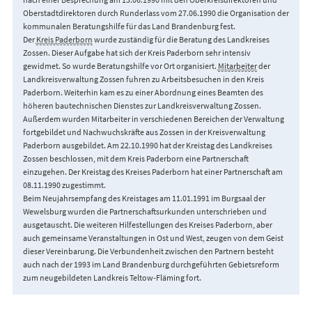
Oberstadtdirektoren durch Runderlass vom 27.06.1990 die Organisation der
kommunalen Beratungshilfe für das Land Brandenburg fest.
Der
Kreis Paderborn
wurde zuständig für die Beratung des Landkreises
Zossen. Dieser Aufgabe hat sich der Kreis Paderborn sehr intensiv
gewidmet. So wurde Beratungshilfe vor Ort organisiert.
Mitarbeiter
der
Landkreisverwaltung Zossen fuhren zu Arbeitsbesuchen in den Kreis
Paderborn. Weiterhin kam es zu einer Abordnung eines Beamten des
höheren bautechnischen Dienstes zur Landkreisverwaltung Zossen.
Außerdem wurden Mitarbeiter in verschiedenen Bereichen der Verwaltung
fortgebildet und Nachwuchskräfte aus Zossen in der Kreisverwaltung
Paderborn ausgebildet. Am 22.10.1990 hat der Kreistag des Landkreises
Zossen beschlossen, mit dem Kreis Paderborn eine Partnerschaft
einzugehen. Der Kreistag des Kreises Paderborn hat einer Partnerschaft am
08.11.1990 zugestimmt.
Beim Neujahrsempfang des Kreistages am 11.01.1991 im Burgsaal der
Wewelsburg wurden die Partnerschaftsurkunden unterschrieben und
ausgetauscht. Die weiteren Hilfestellungen des Kreises Paderborn, aber
auch gemeinsame Veranstaltungen in Ost und West, zeugen von dem Geist
dieser Vereinbarung. Die Verbundenheit zwischen den Partnern besteht
auch nach der 1993 im Land Brandenburg durchgeführten Gebietsreform
zum neugebildeten Landkreis Teltow-Fläming fort.