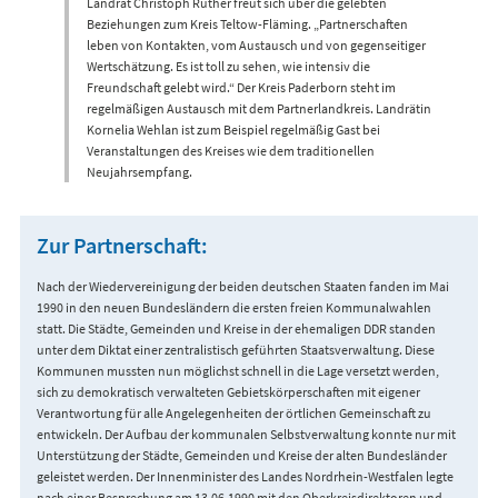
Landrat Christoph Rüther freut sich über die gelebten
Beziehungen zum Kreis Teltow-Fläming. „Partnerschaften
leben von Kontakten, vom Austausch und von gegenseitiger
Wertschätzung. Es ist toll zu sehen, wie intensiv die
Freundschaft gelebt wird.“ Der Kreis Paderborn steht im
regelmäßigen Austausch mit dem Partnerlandkreis. Landrätin
Kornelia Wehlan ist zum Beispiel regelmäßig Gast bei
Veranstaltungen des Kreises wie dem traditionellen
Neujahrsempfang.
Zur Partnerschaft:
Nach der Wiedervereinigung der beiden deutschen Staaten fanden im Mai
1990 in den neuen Bundesländern die ersten freien Kommunalwahlen
statt. Die Städte, Gemeinden und Kreise in der ehemaligen DDR standen
unter dem Diktat einer zentralistisch geführten Staatsverwaltung. Diese
Kommunen mussten nun möglichst schnell in die Lage versetzt werden,
sich zu demokratisch verwalteten Gebietskörperschaften mit eigener
Verantwortung für alle Angelegenheiten der örtlichen Gemeinschaft zu
entwickeln. Der Aufbau der kommunalen Selbstverwaltung konnte nur mit
Unterstützung der Städte, Gemeinden und Kreise der alten Bundesländer
geleistet werden. Der Innenminister des Landes Nordrhein-Westfalen legte
nach einer Besprechung am 13.06.1990 mit den Oberkreisdirektoren und