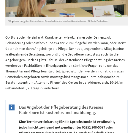
Pflegeberatung des Kreises bietet Sprechstunden in allen Gemeinden an © Kreis Paderborn
Ob Sturz oder Herzinfarkt, Krankheiten wie Alzheimer oder Demenz, ob
Behinderung oder einfach nur das Alter: Zum Pflegefall werden kann jeder. Meist
übernehmen dann Angehörige die Pflege. Der neue, ungewohnte Alltag ist eine
kräftezehrende Belastung, sowohl für die Betroffenen selbst als auch für die
Angehörigen. Doch es gibt Hilfe: Bei der kostenlosen Pflegeberatung des Kreises
werden von Fachkräften in Einzelgesprächen sämtliche Fragen rund um das
Thema Alter und Pflege beantwortet. Sprechstunden werden monatlich in allen
Gemeinden angeboten sowie montags bis freitags nach Terminabsprache im
Beratungszentrum „Alter und Pflege“ des Kreises in der Aldegreverstr. 10-14, im
Gebäudeteil E, 2. Etage in Paderborn.
Das Angebot der Pflegeberatung des Kreises
Paderborn ist kostenlos und unabhängig.
Eine Terminvereinbarung für die Sprechstunde ist erwünscht,
jedoch nicht zwingend notwendig unter 05251 308-5077 oder
Pflegeberatung@kreis-paderborn.de. Auch außerhalb dieser