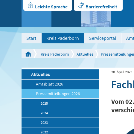
Leichte Sprache
Barrierefreiheit
Start
Kreis Paderborn
Serviceportal
Ämt
Kreis Paderborn
Aktuelles
Pressemitteilunge
20. April 2023
Aktuelles
Fach
Amtsblatt 2026
Pressemitteilungen 2026
Vom 02.
2025
verschi
2024
2023
2022