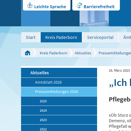
Leichte Sprache
Barrierefreiheit
Start
Kreis Paderborn
Serviceportal
Ämt
Kreis Paderborn
Aktuelles
Pressemitteilunge
16. März 2023
Aktuelles
„Ich
Amtsblatt 2026
Pressemitteilungen 2026
Pflegeb
2025
2024
sOb Sturz 
2023
Demenz, ob
Pflegefall
2022