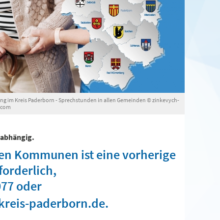
ng im Kreis Paderborn - Sprechstunden in allen Gemeinden © zinkevych-
.com
nabhängig.
gen Kommunen ist eine vorherige
orderlich,
077
oder
kreis-paderborn.de
.