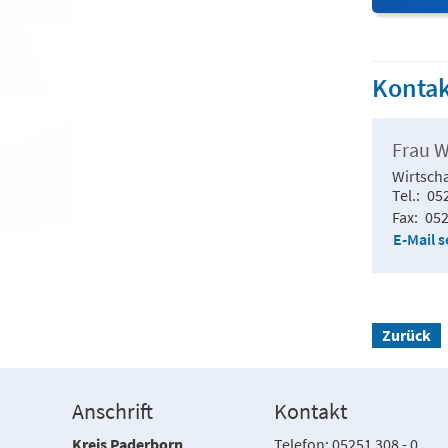
Kontak
Frau 
Wirtsch
Tel.
05
Fax
052
E-Mail 
Zurück
Anschrift
Kontakt
Kreis Paderborn
Telefon: 05251 308 - 0