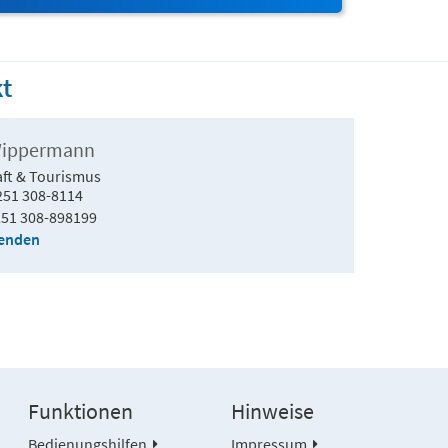
t
Wippermann
aft & Tourismus
251 308-8114
51 308-898199
senden
Funktionen
Hinweise
Bedienungshilfen
Impressum