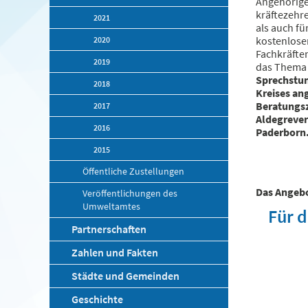
Angehörige 
kräftezehre
2021
als auch fü
kostenlose
2020
Fachkräfte
2019
das Thema 
Sprechstu
2018
Kreises an
Beratungsz
2017
Aldegrevers
2016
Paderborn
2015
Öffentliche Zustellungen
Das Angebo
Veröffentlichungen des
Umweltamtes
Für 
Partnerschaften
Zahlen und Fakten
Städte und Gemeinden
Geschichte