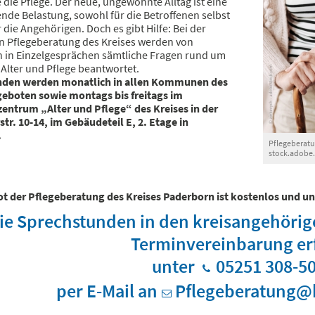
die Pflege. Der neue, ungewohnte Alltag ist eine
nde Belastung, sowohl für die Betroffenen selbst
r die Angehörigen. Doch es gibt Hilfe: Bei der
n Pflegeberatung des Kreises werden von
n in Einzelgesprächen sämtliche Fragen rund um
Alter und Pflege beantwortet.
nden werden monatlich in allen Kommunen des
geboten sowie montags bis freitags im
entrum „Alter und Pflege“ des Kreises in der
tr. 10-14, im Gebäudeteil E, 2. Etage in
.
Pflegeberatu
stock.adobe
t der Pflegeberatung des Kreises Paderborn ist kostenlos und u
die Sprechstunden in den kreisangehöri
Terminvereinbarung erf
unter
05251 308-5
per E-Mail an
Pflegeberatung@