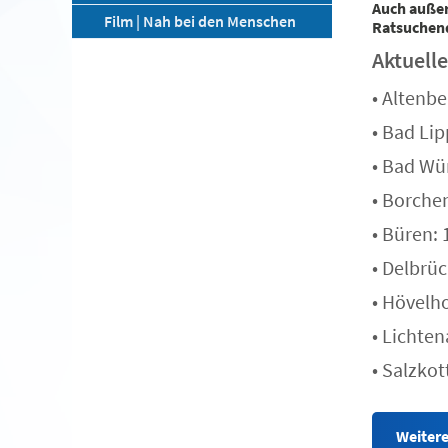
Auch außer
Film | Nah bei den Menschen
Ratsuchend
Aktuell
• Altenb
• Bad Li
• Bad Wü
• Borche
• Büren: 
• Delbrüc
• Hövelh
• Lichten
• Salzko
Weitere