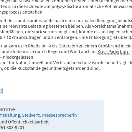
Mengen an Schwermetallen konnten in ersten Untersuchungen bere
ten sich die Fachleute auf polyzyklische aromatische Kohlenwasse
gsprozess entstehen.
nft des Landesamtes sollte nach einer normalen Reinigung beaufs
keine relevante Belastung bestehen bleiben. Als Vorsichtsmaßnahm
stenflächen, die stark verunreinigt sind, könnte es aus hygienisc
 bis 10 cm abzutragen und zu entsorgen. Eine Entsorgung ist über 
ruar kam es in Rheda im Kreis Gütersloh zu einem Großbrand in ein
tände haben sich durch Regen und Wind auch im
Kreis Paderborn
–
– niedergelassen.
amt für Natur, Umwelt und Verbraucherschutz wurde beauftragt, di
n, ob die Rückstände gesundheitsgefährdend sind.
t
Ramme
Amtsleitung, Stellvertr. Pressesprecherin
und Öffentlichkeitsarbeit
251 308-9201