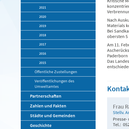
Kritische 
konzentrier
2021
Verbrennun
2020
Nach Ausku
Materials 
2019
Bei Sandka
2018
obersten 5
Am 11. Feb
2017
Ascherücks
2016
Paderborn 
Das Landes
2015
entschiede
Öffentliche Zustellungen
Veröffentlichungen des
Umweltamtes
Kontak
Partnerschaften
Zahlen und Fakten
Frau 
Stellv. 
Städte und Gemeinden
Presse- 
Tel.
05
Geschichte