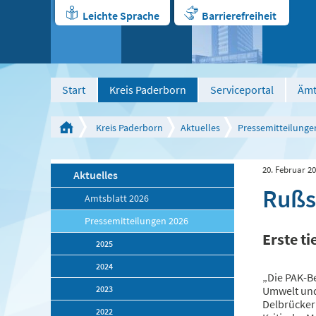
Leichte Sprache
Barrierefreiheit
Start
Kreis Paderborn
Serviceportal
Ämt
Kreis Paderborn
Aktuelles
Pressemitteilunge
20. Februar 2
Aktuelles
Rußs
Amtsblatt 2026
Pressemitteilungen 2026
Erste t
2025
2024
„Die PAK-Be
2023
Umwelt und
Delbrücker
2022