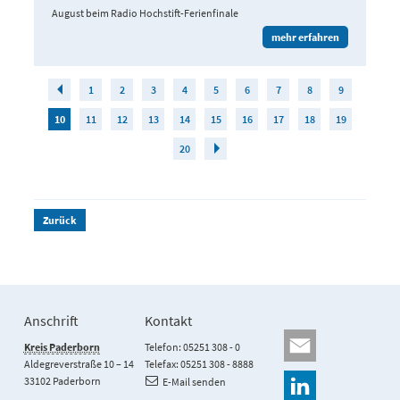
August beim Radio Hochstift-Ferienfinale
mehr erfahren
1
2
3
4
5
6
7
8
9
10
11
12
13
14
15
16
17
18
19
20
Zurück
Anschrift
Kontakt
Kreis Paderborn
Telefon: 05251 308 - 0
Aldegreverstraße 10 – 14
Telefax: 05251 308 - 8888
33102 Paderborn
E-Mail senden