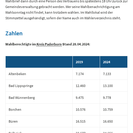
Wahlbrief dann durch eine Person des Vertrauens bis spätestens 18 Uhr zurück zur
Gemeindeverwaltung gebracht werden. Wer seine Wahlbenachrichtigung am
Wahlsonntag nicht findet, kann trotzdem wählen. Im Wahllokal wird der
Stimmzettel ausgehändigt, sofern der Name auch im Wählerverzeichnis steht.
Zahlen
Wahlberechtigte im
Kreis Paderborn
Stand 28.04.2024:
2019
2024
Altenbeken
7.174
7.133
Bad Lippspringe
12.460
13.100
Bad Wünnenberg
9.475
9.778
Borchen
10.576
10.759
Büren
16.515
16.650