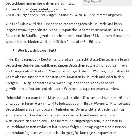
Tanja Bagusat
Deutschland finden die Wahlen am Sonntag,
9. Juni statt. Im
Kreis Paderborn
können
238.030 Bürgerinnen und Bürger – Stand 28.04.2024 – ihre Stimme abgeben.
Alle fünf Jahre wird das Europäische Parlament gewählt. Deutschland kann
insgesamt 96 Abgeordnete in das Europäische Parlament entsenden. Das EU-
Parlament in Straßburg vertritt die Interessen von über 451 Millionen Menschen.
Was dort entschieden wird, betrifft den Alltag aller EU-Bürger.
Wer ist wahlberechtigt?
In der Bundesrepublik Deutschland sind wahlberechtigt alle Deutschen, alle zum
Deutschen Bundestag wahlberechtigten Deutschen sowie Unionsbürgerinnen
und -bürger ohne deutsche Staatsangehörigkeit, die am Wahltag mindestens 16
Jahre alt sind, und seit mindestens drei Monaten in Deutschland oder in den
übrigen EU-Mitgliedstaaten eine Wohnung innehaben oder sich sonst
gewöhnlich aufhalten und nicht vom Wahlrecht ausgeschlossen wurden.
Unionsbürger aus anderen Mitgliedstaaten, die in Deutschland wohnen, können
entweder in ihrem Herkunfts-Mitgliedstaat oder in ihrem Wohnsitz-Mitgliedstaat
Deutschland an der Europawahl teilnehmen. Denn wichtig ist: Jeder darf nur
einmal wählen! Für die Wahlteilnahme in Deutschland muss man in das
Wählerverzeichnis der jeweiligen Kommune eingetragen sein, in der man in
Deutschland seinen Wohnsitz hat. Nach erfolgter Eintragung erhält die Person
dann zukünftig seine Wahlbenachrichtigung für künftige Europawahlen.