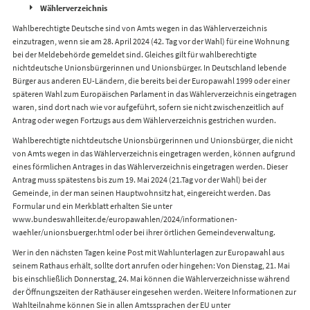
Wählerverzeichnis
Wahlberechtigte Deutsche sind von Amts wegen in das Wählerverzeichnis
einzutragen, wenn sie am 28. April 2024 (42. Tag vor der Wahl) für eine Wohnung
bei der Meldebehörde gemeldet sind. Gleiches gilt für wahlberechtigte
nichtdeutsche Unionsbürgerinnen und Unionsbürger. In Deutschland lebende
Bürger aus anderen EU-Ländern, die bereits bei der Europawahl 1999 oder einer
späteren Wahl zum Europäischen Parlament in das Wählerverzeichnis eingetragen
waren, sind dort nach wie vor aufgeführt, sofern sie nicht zwischenzeitlich auf
Antrag oder wegen Fortzugs aus dem Wählerverzeichnis gestrichen wurden.
Wahlberechtigte nichtdeutsche Unionsbürgerinnen und Unionsbürger, die nicht
von Amts wegen in das Wählerverzeichnis eingetragen werden, können aufgrund
eines förmlichen Antrages in das Wählerverzeichnis eingetragen werden. Dieser
Antrag muss spätestens bis zum 19. Mai 2024 (21.Tag vor der Wahl) bei der
Gemeinde, in der man seinen Hauptwohnsitz hat, eingereicht werden. Das
Formular und ein Merkblatt erhalten Sie unter
www.bundeswahlleiter.de/europawahlen/2024/informationen-
waehler/unionsbuerger.html oder bei ihrer örtlichen Gemeindeverwaltung.
Wer in den nächsten Tagen keine Post mit Wahlunterlagen zur Europawahl aus
seinem Rathaus erhält, sollte dort anrufen oder hingehen: Von Dienstag, 21. Mai
bis einschließlich Donnerstag, 24. Mai können die Wählerverzeichnisse während
der Öffnungszeiten der Rathäuser eingesehen werden. Weitere Informationen zur
Wahlteilnahme können Sie in allen Amtssprachen der EU unter