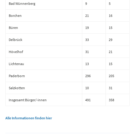
Bad Wünnenberg
9
5
Borchen
21
16
Büren
19
15
Delbrück
33
29
Hövelhof
31
21
Lichtenau
13
15
Paderborn
296
205
Salzkotten
10
31
Insgesamt Bürger/-innen
491
358
Alle Informationen finden hier