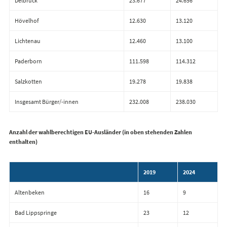
Delbrück
23.677
24.656
Hövelhof
12.630
13.120
Lichtenau
12.460
13.100
Paderborn
111.598
114.312
Salzkotten
19.278
19.838
Insgesamt Bürger/-innen
232.008
238.030
Anzahl der wahlberechtigen EU-Ausländer (in oben stehenden Zahlen
enthalten)
2019
2024
Altenbeken
16
9
Bad Lippspringe
23
12