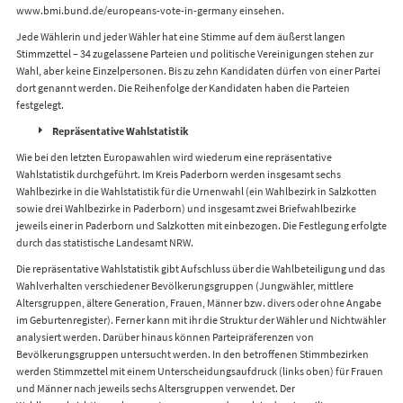
www.bmi.bund.de/europeans-vote-in-germany einsehen.
Jede Wählerin und jeder Wähler hat eine Stimme auf dem äußerst langen
Stimmzettel – 34 zugelassene Parteien und politische Vereinigungen stehen zur
Wahl, aber keine Einzelpersonen. Bis zu zehn Kandidaten dürfen von einer Partei
dort genannt werden. Die Reihenfolge der Kandidaten haben die Parteien
festgelegt.
Repräsentative Wahlstatistik
Wie bei den letzten Europawahlen wird wiederum eine repräsentative
Wahlstatistik durchgeführt. Im Kreis Paderborn werden insgesamt sechs
Wahlbezirke in die Wahlstatistik für die Urnenwahl (ein Wahlbezirk in Salzkotten
sowie drei Wahlbezirke in Paderborn) und insgesamt zwei Briefwahlbezirke
jeweils einer in Paderborn und Salzkotten mit einbezogen. Die Festlegung erfolgte
durch das statistische Landesamt NRW.
Die repräsentative Wahlstatistik gibt Aufschluss über die Wahlbeteiligung und das
Wahlverhalten verschiedener Bevölkerungsgruppen (Jungwähler, mittlere
Altersgruppen, ältere Generation, Frauen, Männer bzw. divers oder ohne Angabe
im Geburtenregister). Ferner kann mit ihr die Struktur der Wähler und Nichtwähler
analysiert werden. Darüber hinaus können Parteipräferenzen von
Bevölkerungsgruppen untersucht werden. In den betroffenen Stimmbezirken
werden Stimmzettel mit einem Unterscheidungsaufdruck (links oben) für Frauen
und Männer nach jeweils sechs Altersgruppen verwendet. Der