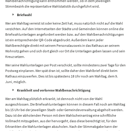
Wahlbenachrichtigung kann entnommen werden, ob in dem jeweiligen
Stimmbezirk die repräsentative Wahlstatistik durchgeführt wird.
Briefwahl
Wer am Wahltag verreist ist oder keine Zeit hat, muss natürlich nicht auf die Wahl
verzichten. Auf den Internetseiten der Städte und Gemeinden können online die
Briefwahlunterlagen angefordert werden bzw. auf den Wahlbenachrichtigungen
ist ein entsprechender QR-Code abgedruckt. Außerdem kann jeder
Wahlberechtigte direkt mit seinem Personalausweis in das Rathaus an seinem
Wohnsitz gehen und sich dort gleich vor Ort die Unterlagen geben lassen und sein
Kreuz setzen.
Wer seine Wahlunterlagen per Post verschickt, sollte mindestens zwei Tage für den
Postweg einplanen. Wer spät dran ist, sollte daher den Wahlbrief direkt beim
Rathaus einzuwerfen. Dies ist bis spätestens 18 Uhr noch am Wahltag, dem 9.
Juni, möglich.
Krankheit und verlorene Wahlbenachrichtigung
Wer am Wahltag plötzlich erkrankt, ist dennoch nicht von der Wahl
ausgeschlossen. Die Briefwahlunterlagen können in diesem Fall noch am Wahltag
bis 15 Uhr bei der jeweiligen Stadt- oder Gemeindeverwaltung abgeholt werden.
Dazu ist der abholenden Person mit dem Wahlscheinantrag eine schriftliche
Vollmacht mitzugeben, aus der hervorgeht, dass diese berechtigt ist, für den
Erkrankten die Wahlunterlagen abzuholen. Nach der Stimmabgabe kann der