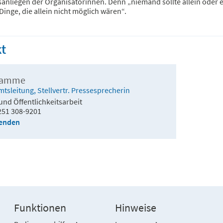
sanliegen der Organisatorinnen. Denn „niemand sollte allein oder 
Dinge, die allein nicht möglich wären“.
t
Ramme
Amtsleitung, Stellvertr. Pressesprecherin
und Öffentlichkeitsarbeit
251 308-9201
senden
Funktionen
Hinweise