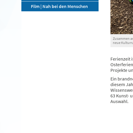
Film | Nah bei den Menschen
Zusammen anst
neue Kulturr
Ferienzeit 
Osterferien
Projekte u
Ein brandne
diesem Jah
Wissenswert
63 Kunst- 
Auswahl.