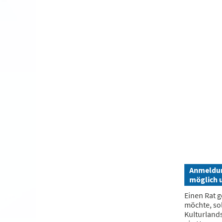
Anmeldung
möglich 
Einen Rat g
möchte, sol
Kulturland