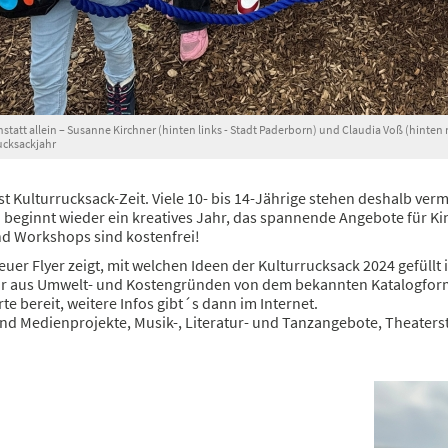
att allein – Susanne Kirchner (hinten links - Stadt Paderborn) und Claudia Voß (hinten re
ucksackjahr
ist Kulturrucksack-Zeit. Viele 10- bis 14-Jährige stehen deshalb verm
 beginnt wieder ein kreatives Jahr, das spannende Angebote für Kin
nd Workshops sind kostenfrei!
uer Flyer zeigt, mit welchen Ideen der Kulturrucksack 2024 gefüllt 
r aus Umwelt- und Kostengründen von dem bekannten Katalogformat. 
e bereit, weitere Infos gibt´s dann im Internet.
und Medienprojekte, Musik-, Literatur- und Tanzangebote, Theate