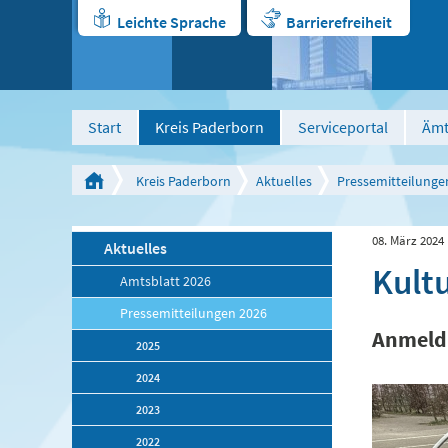
Leichte Sprache
Barrierefreiheit
Start
Kreis Paderborn
Serviceportal
Ämt
Kreis Paderborn
Aktuelles
Pressemitteilunge
08. März 2024
Aktuelles
Kult
Amtsblatt 2026
Pressemitteilungen 2026
Anmeldu
2025
2024
2023
2022