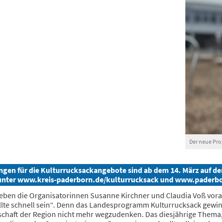
Der neue Pro
en für die Kulturrucksackangebote sind ab dem 14. März auf den
unter www.kreis-paderborn.de/kulturrucksack und www.paderbo
eben die Organisatorinnen Susanne Kirchner und Claudia Voß vorab:
lte schnell sein“. Denn das Landesprogramm Kulturrucksack gewinnt
schaft der Region nicht mehr wegzudenken. Das diesjährige Thema, 