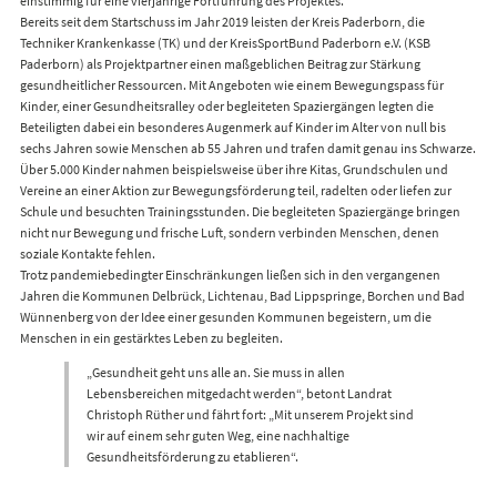
einstimmig für eine vierjährige Fortführung des Projektes.
Bereits seit dem Startschuss im Jahr 2019 leisten der Kreis Paderborn, die
Techniker Krankenkasse (TK) und der KreisSportBund Paderborn e.V. (KSB
Paderborn) als Projektpartner einen maßgeblichen Beitrag zur Stärkung
gesundheitlicher Ressourcen. Mit Angeboten wie einem Bewegungspass für
Kinder, einer Gesundheitsralley oder begleiteten Spaziergängen legten die
Beteiligten dabei ein besonderes Augenmerk auf Kinder im Alter von null bis
sechs Jahren sowie Menschen ab 55 Jahren und trafen damit genau ins Schwarze.
Über 5.000 Kinder nahmen beispielsweise über ihre Kitas, Grundschulen und
Vereine an einer Aktion zur Bewegungsförderung teil, radelten oder liefen zur
Schule und besuchten Trainingsstunden. Die begleiteten Spaziergänge bringen
nicht nur Bewegung und frische Luft, sondern verbinden Menschen, denen
soziale Kontakte fehlen.
Trotz pandemiebedingter Einschränkungen ließen sich in den vergangenen
Jahren die Kommunen Delbrück, Lichtenau, Bad Lippspringe, Borchen und Bad
Wünnenberg von der Idee einer gesunden Kommunen begeistern, um die
Menschen in ein gestärktes Leben zu begleiten.
„Gesundheit geht uns alle an. Sie muss in allen
Lebensbereichen mitgedacht werden“, betont Landrat
Christoph Rüther und fährt fort: „Mit unserem Projekt sind
wir auf einem sehr guten Weg, eine nachhaltige
Gesundheitsförderung zu etablieren“.