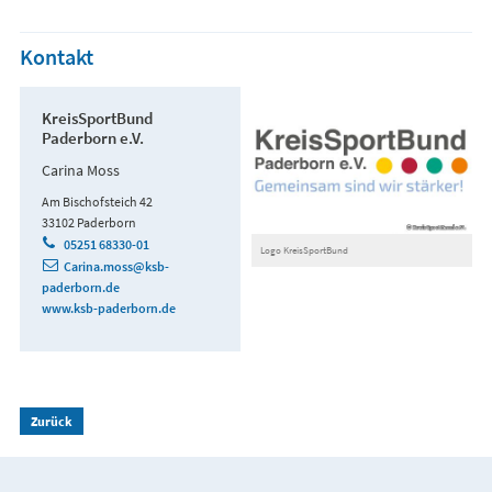
Kontakt
KreisSportBund
Paderborn e.V.
Carina Moss
Am Bischofsteich 42
33102 Paderborn
05251 68330-01
Logo KreisSportBund
Carina.moss@ksb-
paderborn.de
www.ksb-paderborn.de
Zurück