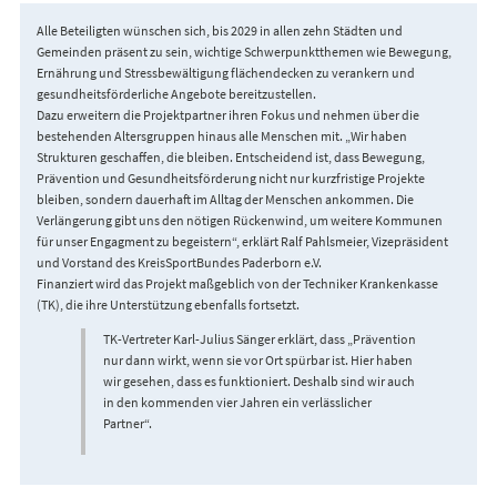
Alle Beteiligten wünschen sich, bis 2029 in allen zehn Städten und
Gemeinden präsent zu sein, wichtige Schwerpunktthemen wie Bewegung,
Ernährung und Stressbewältigung flächendecken zu verankern und
gesundheitsförderliche Angebote bereitzustellen.
Dazu erweitern die Projektpartner ihren Fokus und nehmen über die
bestehenden Altersgruppen hinaus alle Menschen mit. „Wir haben
Strukturen geschaffen, die bleiben. Entscheidend ist, dass Bewegung,
Prävention und Gesundheitsförderung nicht nur kurzfristige Projekte
bleiben, sondern dauerhaft im Alltag der Menschen ankommen. Die
Verlängerung gibt uns den nötigen Rückenwind, um weitere Kommunen
für unser Engagment zu begeistern“, erklärt Ralf Pahlsmeier, Vizepräsident
und Vorstand des KreisSportBundes Paderborn e.V.
Finanziert wird das Projekt maßgeblich von der Techniker Krankenkasse
(TK), die ihre Unterstützung ebenfalls fortsetzt.
TK-Vertreter Karl-Julius Sänger erklärt, dass „Prävention
nur dann wirkt, wenn sie vor Ort spürbar ist. Hier haben
wir gesehen, dass es funktioniert. Deshalb sind wir auch
in den kommenden vier Jahren ein verlässlicher
Partner“.