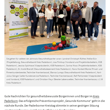
Sie gehen für weitere vier Jahre als Gesundheitsparter voran: Landrat Christoph Rüther, Melike Gün
(Projektleitung, Gesundheitsamt Kreis Paderborn), Lisa Frintrup (Vorstand und Projektmitarbeiterin, KSB
Paderborn), Jessica Spörhase (Vizepräsidentin, KSB Paderborn), Carina Moss (Projektmitarbeiterin, KSB
Paderborn), Dr. André Brandt (Gesundheitsdezernent Kreis Paderborn), Hans-Norbert Blome (Privat- und
Firmenkundenberater, Techniker Krankenkasse), Bianca Lumpp (Gesundheitsamt Kreis Paderborn), Karl-
Julius Sänger (Leiter Kundenservice Paderborn, Techniker Krankenkasse), Ralf Pahlsmeier (Vizepräsident
und Vorstand, KSB Paderborn) und Christian Mayr (Berater Lebenswelten, Techniker Krankenkasse, v.l.).©
Kreis Paderborn
Gute Nachrichten für gesundheitsbewusste Bürgerinnen und Bürger im
Kreis
Paderborn
: Das erfolgreiche Präventionsprojekt „Gesunde Kommune“ geht in die
nächste Runde. Der Paderborner Kreistag stimmte in seiner gestrigen Sitzung