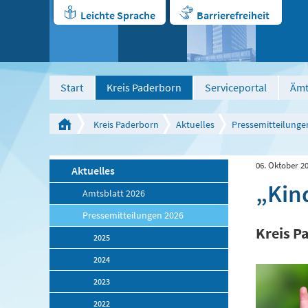
Leichte Sprache
Barrierefreiheit
Start
Kreis Paderborn
Serviceportal
Ämt
Kreis Paderborn
Aktuelles
Pressemitteilunge
06. Oktober 2
Aktuelles
„Kin
Amtsblatt 2026
Pressemitteilungen 2026
Kreis P
2025
2024
2023
2022