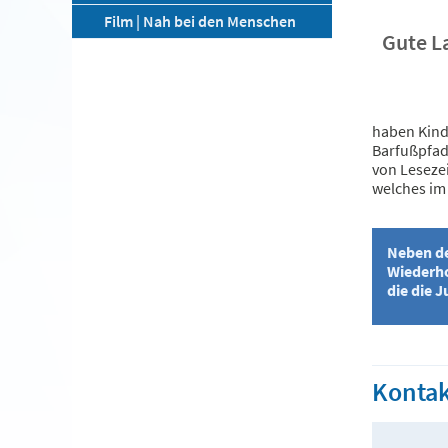
Film | Nah bei den Menschen
Gute L
haben Kinde
Barfußpfad
von Lesezei
welches im
Neben de
Wiederho
die die 
Kontak