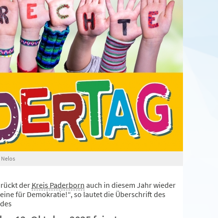
 Nelos
 rückt der
Kreis Paderborn
auch in diesem Jahr wieder
eine für Demokratie!“, so lautet die Überschrift des
 des