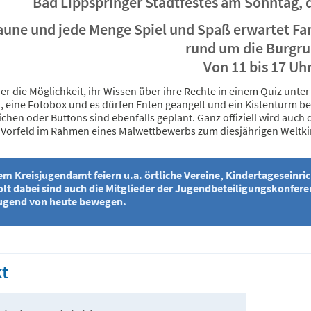
Bad Lippspringer Stadtfestes am Sonntag, d
aune und jede Menge Spiel und Spaß erwartet Fa
rund um die Burgru
Von 11 bis 17 Uh
r die Möglichkeit, ihr Wissen über ihre Rechte in einem Quiz unter
, eine Fotobox und es dürfen Enten geangelt und ein Kistenturm b
chen oder Buttons sind ebenfalls geplant. Ganz offiziell wird auch 
 Vorfeld im Rahmen eines Malwettbewerbs zum diesjährigen Weltki
m Kreisjugendamt feiern u.a. örtliche Vereine, Kindertageseinri
lt dabei sind auch die Mitglieder der Jugendbeteiligungskonferen
Jugend von heute bewegen.
t