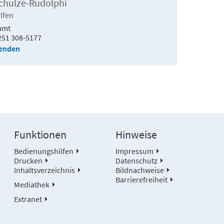
chulze-Rudolphi
lfen
amt
251 308-5177
senden
Funktionen
Hinweise
Bedienungshilfen
Impressum
Drucken
Datenschutz
Inhaltsverzeichnis
Bildnachweise
Barrierefreiheit
Mediathek
Extranet