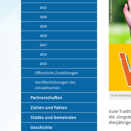
2021
2020
2019
2018
2017
2016
2015
Öffentliche Zustellungen
Veröffentlichungen des
Umweltamtes
Kreis Paderbo
Partnerschaften
Zahlen und Fakten
Gute Tradit
die Jüngste
Städte und Gemeinden
diesjährig
Geschichte