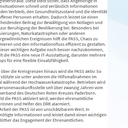
reverstraße. Diese stellt sicher, dass Angehörige in
ensituationen schnell und verlässlich Informationen
 den Verbleib, den Gesundheitszustand und die Identität
ffener Personen erhalten. Dadurch leistet sie einen
cheidenden Beitrag zur Bewältigung von Notlagen und
t zur Beruhigung der Bevölkerung bei. Besonders bei
uierungen, Naturkatastrophen oder anderen
rgewöhnlichen Ereignissen hilft die PASS, Chaos zu
ieren und den Informationsfluss effizient zu gestalten.
ieser wichtigen Aufgabe noch besser nachzukommen,
elt die PASS eine neue IT-Ausstattung, darunter mehrere
ps für eine flexible Einsatzfähigkeit.
 über die Kreisgrenzen hinaus wird die PASS aktiv: So
rstützte sie unter anderem die Hilfsmaßnahmen im
al während der Hochwasserkatastrophe. Betrieben wird
Personenauskunftsstelle seit über zwanzig Jahren vom
sverband des Deutschen Roten Kreuzes Paderborn.
ld die PASS aktiviert wird, werden ehrenamtliche
erinnen und Helfer des DRK alarmiert.
 Arbeit der PASS ist von unschätzbarem Wert. In
nötigte Informationen und leistet damit einen wichtigen
 Rüther das Engagement der Ehrenamtlichen.