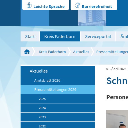
Leichte Sprache
Barrierefreiheit
Start
Kreis Paderborn
Serviceportal
Ämt
Kreis Paderborn
Aktuelles
Pressemitteilunge
01. April 2025
Aktuelles
Schne
Amtsblatt 2026
Pressemitteilungen 2026
Persone
2025
2024
2023
2022