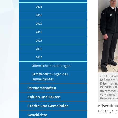
2021
2020
2019
2018
2017
2016
2015
Öffentliche Zustellungen
Veröffentlichungen des
v.l.: Jens Gö
Umweltamtes
Keßebohm (Sa
Krisenmanage
Partnerschaften
PASS DRK), Dr
(Dezernent), 
Verwaltung –
Zahlen und Fakten
Bevölkerungs
Städte und Gemeinden
Krisensitua
Beitrag zu
Geschichte