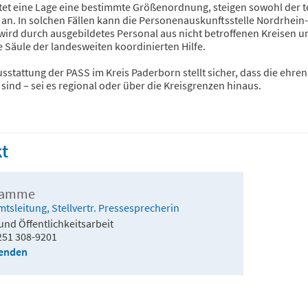
tet eine Lage eine bestimmte Größenordnung, steigen sowohl der t
 an. In solchen Fällen kann die Personenauskunftsstelle Nordrhein
rd durch ausgebildetes Personal aus nicht betroffenen Kreisen und
 Säule der landesweiten koordinierten Hilfe.
sstattung der PASS im Kreis Paderborn stellt sicher, dass die ehre
 sind – sei es regional oder über die Kreisgrenzen hinaus.
t
Ramme
Amtsleitung, Stellvertr. Pressesprecherin
und Öffentlichkeitsarbeit
251 308-9201
senden