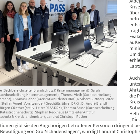
Aldeg
Kris
über
betro
ents
träg
Evak
auße
minim
Um d
erhi
Lapto
Auch
unte
Ahrt
tte (Sachbereichsleiter Brandschutz & Krisenmanagement), Sarah
chbearbeitung Krisenmanagement) , Theresa Vieth (Sachbearbeitung
die 
ment), Thomas Gabor (Kreisrotkreuzleiter DRK), Norbert Büttner (Leiter
Krei
. Steffan Vogel (Vorsitzender/ Geschäftsführer DRK) , Dr. André Brandt
Soba
Jürgen Günther (stellv. Leiter PASS DRK), Theresa Sasse (Sachbearbeitung
 Katastrophenschutz), Stephan Reckhaus (Amtsleiter Amt für
Helf
schutz & Kreisbrandmeister), Landrat Christoph Rüther
„Die
tionen gibt sie den Angehörigen betroffener Personen dringend be
r Bewältigung von Großschadenslagen“, würdigt Landrat Christoph