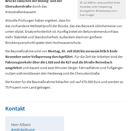
Brücke zwischen der Osning- und der
20. Juli 2026 bis voraussichtlich Ende
Cheruskerstraße
durch das
November unter Vollsperrung
durchgeführt. ©Adobe.stock.com -
Kreisstraßenbauamt.
Sven Krueger
Aktuelle Prüfungen haben ergeben, dass für
das vorhandene Wellstahlprofil der Brücke, das das Bauwerk üblicherweise von
unten stützt, Ersatz erforderlich ist. Künftig bietet ein Betonrahmendurchlass
mehr Stabilität und Standsicherheit. Außerdem dient ein größerer
Brückenquerschnitt später dem Hochwasserschutz.
Die Baumaßnahme wird von
Montag, 20. Juli 2026 bis voraussichtlich Ende
November unter Vollsperrung durchgeführt.
Für die Zeit der Arbeiten wird der
Fahrzeugverkehr über die L 828 und die K27 und die Straße Rotenbach
umgeleitet
und dauert rund zwei Minuten länger. Fahrradfahrer und Fußgänger
nutzen währenddessen den Heideweg und die Cheruskerstraße.
Die Kosten für die Baumaßnahme belaufen sich auf 470.000 Euro und werden zu
75 Prozent vom Land getragen.
Kontakt
Herr Albers
Amtsleitung