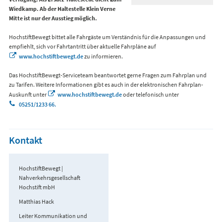
Wiedkamp. Ab der Haltestelle Klein Verne
Mitte ist nur der Ausstieg möglich.
HochstiftBewegt bittet alle Fahrgäste um Verständnis für die Anpassungen und
empfiehlt, sich vor Fahrtantritt über aktuelle Fahrpläne auf
www.hochstiftbewegt.de
zu informieren.
Das HochstiftBewegt-Serviceteam beantwortet gerne Fragen zum Fahrplan und
zu Tarifen. Weitere Informationen gibt es auch in der elektronischen Fahrplan-
Auskunft unter
www.hochstiftbewegt.de
oder telefonisch unter
05251/1233 66.
Kontakt
HochstiftBewegt |
Nahverkehrsgesellschaft
Hochstift mbH
Matthias Hack
Leiter Kommunikation und