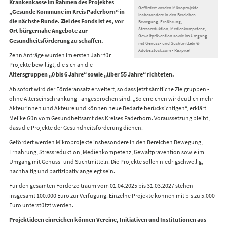
Krankenkasse im Rahmen des Projektes
Gefördert werden Mikroprojekte
„Gesunde Kommune im Kreis Paderborn“ in
insbesondere in den Bereichen
die nächste Runde. Ziel des Fonds ist es, vor
Bewegung, Ernährung,
Stressreduktion, Medienkompetenz,
Ort bürgernahe Angebote zur
Gewaltprävention sowie im Umgang
Gesundheitsförderung zu schaffen.
mit Genuss- und Suchtmitteln ©
Adobe.stock.com - Raxpixel
Zehn Anträge wurden im ersten Jahr für
Projekte bewilligt, die sich an die
Altersgruppen „0 bis 6 Jahre“ sowie „über 55 Jahre“ richteten.
Ab sofort wird der Förderansatz erweitert, so dass jetzt sämtliche Zielgruppen -
ohne Alterseinschränkung - angesprochen sind. „So erreichen wir deutlich mehr
Akteurinnen und Akteure und können neue Bedarfe berücksichtigen“, erklärt
Melike Gün vom Gesundheitsamt des Kreises Paderborn. Voraussetzung bleibt,
dass die Projekte der Gesundheitsförderung dienen.
Gefördert werden Mikroprojekte insbesondere in den Bereichen Bewegung,
Ernährung, Stressreduktion, Medienkompetenz, Gewaltprävention sowie im
Umgang mit Genuss- und Suchtmitteln. Die Projekte sollen niedrigschwellig,
nachhaltig und partizipativ angelegt sein.
Für den gesamten Förderzeitraum vom 01.04.2025 bis 31.03.2027 stehen
insgesamt 100.000 Euro zur Verfügung. Einzelne Projekte können mit bis zu 5.000
Euro unterstützt werden.
Projektideen einreichen können Vereine, Initiativen und Institutionen aus