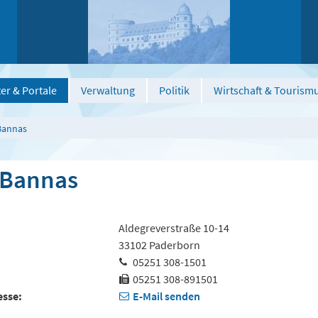
er & Portale
Verwaltung
Politik
Wirtschaft & Tourism
Bannas
 Bannas
Aldegreverstraße 10-14
33102 Paderborn
05251 308-1501
05251 308-891501
esse
E-Mail senden