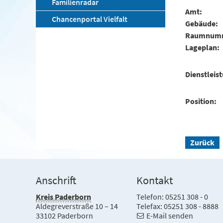
Familienradar
Amt
Chancenportal Vielfalt
Gebäude
Raumnum
Lageplan
Dienstleis
Position
Zurück
Anschrift
Kontakt
Kreis Paderborn
Telefon: 05251 308 - 0
Aldegreverstraße 10 – 14
Telefax: 05251 308 - 8888
33102 Paderborn
E-Mail senden