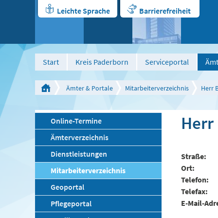
Leichte Sprache
Barrierefreiheit
Start
Kreis Paderborn
Serviceportal
Ämt
Ämter & Portale
Mitarbeiterverzeichnis
Herr 
Herr
Online-Termine
Ämterverzeichnis
Dienstleistungen
Straße
Ort
Mitarbeiterverzeichnis
Telefon
Geoportal
Telefax
E-Mail-Adr
Pflegeportal