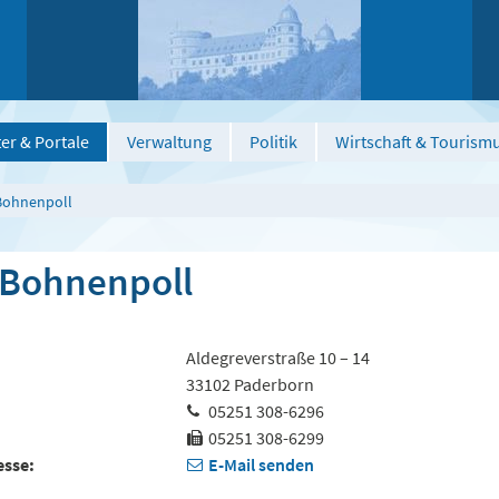
er & Portale
Verwaltung
Politik
Wirtschaft & Tourism
Bohnenpoll
 Bohnenpoll
Aldegreverstraße 10 – 14
33102 Paderborn
05251 308-6296
05251 308-6299
esse
E-Mail senden