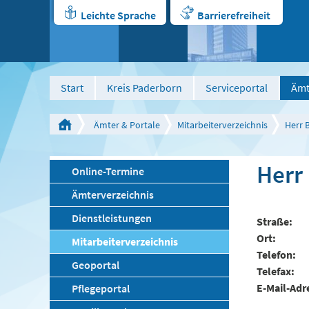
Leichte Sprache
Barrierefreiheit
Start
Kreis Paderborn
Serviceportal
Ämt
Ämter & Portale
Mitarbeiterverzeichnis
Herr 
Herr
Online-Termine
Ämterverzeichnis
Dienstleistungen
Straße
Ort
Mitarbeiterverzeichnis
Telefon
Geoportal
Telefax
E-Mail-Adr
Pflegeportal