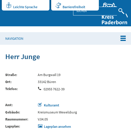
Leichte Sprache
Barrierefreiheit
NAVIGATION
Herr Junge
Straße
Am Burgwall 19
Ort
33142 Büren
Telefon
02955 7622-39
Amt
Kulturamt
Gebäude
Kreismuseum Wewelsburg
Raumnummer
V.04.05
Lageplan
Lageplan ansehen