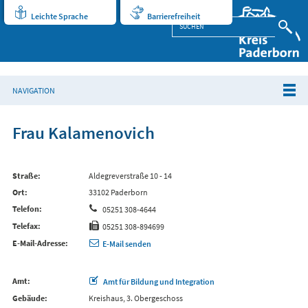
Leichte Sprache
Barrierefreiheit
NAVIGATION
Frau Kalamenovich
Straße
Aldegreverstraße 10 - 14
Ort
33102 Paderborn
Telefon
05251 308-4644
Telefax
05251 308-894699
E-Mail-Adresse
E-Mail senden
Amt
Amt für Bildung und Integration
Gebäude
Kreishaus, 3. Obergeschoss