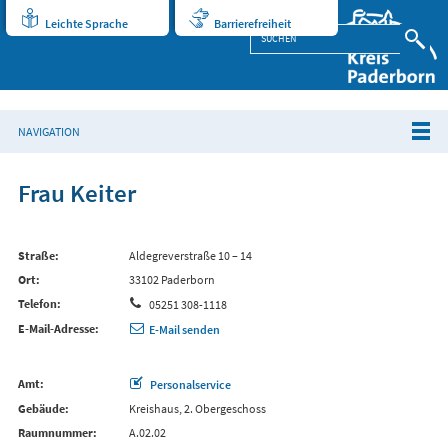
Leichte Sprache
Barrierefreiheit
NAVIGATION
Frau Keiter
Straße
Aldegreverstraße 10 – 14
Ort
33102 Paderborn
Telefon
05251 308-1118
E-Mail-Adresse
E-Mail senden
Amt
Personalservice
Gebäude
Kreishaus, 2. Obergeschoss
Raumnummer
A.02.02