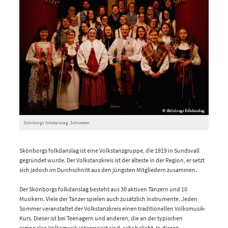
Skönborgs folkdanslag, Schweden
Skönborgs folkdanslag ist eine Volkstanzgruppe, die 1919 in Sundsvall
gegründet wurde. Der Volkstanzkreis ist der älteste in der Region, er setzt
sich jedoch im Durchschnitt aus den jüngsten Mitgliedern zusammen.
Der Skönborgs folkdanslag besteht aus 30 aktiven Tänzern und 10
Musikern. Viele der Tänzer spielen auch zusätzlich Instrumente. Jeden
Sommer veranstaltet der Volkstanzkreis einen traditionellen Volksmusik-
Kurs. Dieser ist bei Teenagern und anderen, die an der typischen
regionalen Volksmusik interessiert sind, sehr beliebt. In diesen