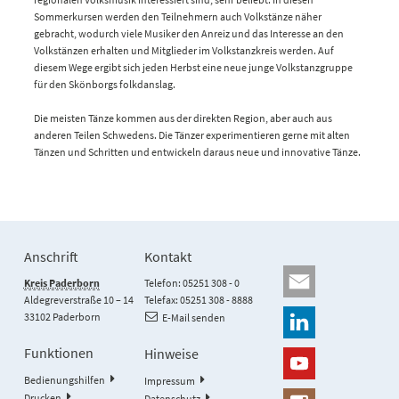
Sommerkursen werden den Teilnehmern auch Volkstänze näher
gebracht, wodurch viele Musiker den Anreiz und das Interesse an den
Volkstänzen erhalten und Mitglieder im Volkstanzkreis werden. Auf
diesem Wege ergibt sich jeden Herbst eine neue junge Volkstanzgruppe
für den Skönborgs folkdanslag.
Die meisten Tänze kommen aus der direkten Region, aber auch aus
anderen Teilen Schwedens. Die Tänzer experimentieren gerne mit alten
Tänzen und Schritten und entwickeln daraus neue und innovative Tänze.
Anschrift
Kontakt
Kreis Paderborn
Telefon: 05251 308 - 0
Aldegreverstraße 10 – 14
Telefax: 05251 308 - 8888
33102 Paderborn
E-Mail senden
Funktionen
Hinweise
Bedienungshilfen
Impressum
Drucken
Datenschutz