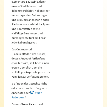
elementare Bausteine, damit
unsere Stadt lebens- und
liebenswert bleibt. Neben einer
hervorragenden Betreuungs-
und Bildungslandschaft finden
Sie daher auch zahlreiche Spiel-
und Sportstätten sowie
vielfältige Beratungs- und
Kursangebote für Familien in
jeder Lebenslage vor.
Das Onlineportal
„FamilienRadar“ des Kreises,
dessen Angebot fortlaufend
erweitert wird, soll Ihnen einen
ersten Überblick über die
vielfältigen Angebote geben, die
Familien zur Verfügung stehen.
Sie finden das Gesuchte nicht
oder haben weitere Fragen zu
Angeboten der
Stadt
Paderborn
?
Dann stöbern Sie auch auf