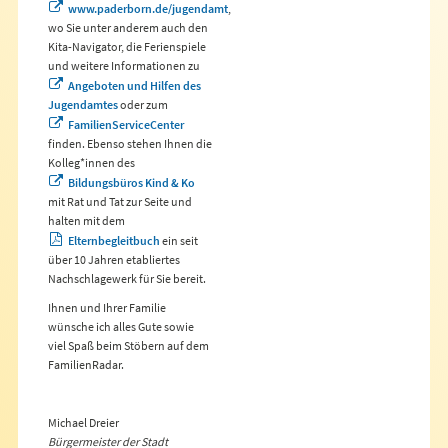
www.paderborn.de/jugendamt
,
wo Sie unter anderem auch den
Kita-Navigator, die Ferienspiele
und weitere Informationen zu
Angeboten und Hilfen des
Jugendamtes
oder zum
FamilienServiceCenter
finden. Ebenso stehen Ihnen die
Kolleg*innen des
Bildungsbüros Kind & Ko
mit Rat und Tat zur Seite und
halten mit dem
Elternbegleitbuch
ein seit
über 10 Jahren etabliertes
Nachschlagewerk für Sie bereit.
Ihnen und Ihrer Familie
wünsche ich alles Gute sowie
viel Spaß beim Stöbern auf dem
FamilienRadar.
Michael Dreier
Bürgermeister der Stadt