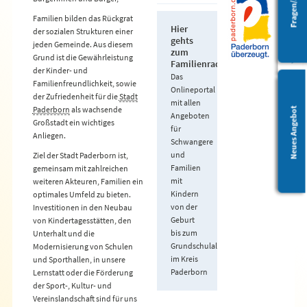
Barrierefreiheit
Familien bilden das Rückgrat
Hier
der sozialen Strukturen einer
gehts
jeden Gemeinde. Aus diesem
zum
Grund ist die Gewährleistung
Familienradar
der Kinder- und
Das
Familienfreundlichkeit, sowie
Onlineportal
der Zufriedenheit für die
Stadt
mit allen
Paderborn
als wachsende
Leichte Sprache
Neues Angebot
Angeboten
Großstadt ein wichtiges
für
Anliegen.
Schwangere
und
Ziel der Stadt Paderborn ist,
Familien
gemeinsam mit zahlreichen
mit
weiteren Akteuren, Familien ein
Kindern
optimales Umfeld zu bieten.
von der
Investitionen in den Neubau
Geburt
von Kindertagesstätten, den
bis zum
Unterhalt und die
Grundschulalter
Modernisierung von Schulen
im Kreis
und Sporthallen, in unsere
Paderborn
Lernstatt oder die Förderung
der Sport-, Kultur- und
Vereinslandschaft sind für uns