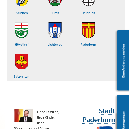
Borchen
Büren
Delbrück
Hövelhof
Lichtenau
Paderborn
Eine Änderung melden
Salzkotten
Stadt
Liebe Familien,
Fragen/Anregungen
Paderborn
liebe Kinder,
liebe
Bürgerinnen und Bürger,